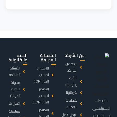
عن الشركة
الخدمات
الدعم
السريعة
والقانونية
نبذة عن
الاستيراد
الأسئلة
الشركة
لحساب
الشائعة
الرؤية
الغير (IOR)
مدونة
والرسالة
التصدير
التجارة
شركاؤنا
لحساب
الدولية
شريكك
شهادات
الغير (EOR)
اتصل بنا
العملاء
الاستراتيجي
التخليص
سياسات
فرص عمل
في الاستيراد
الجمركي