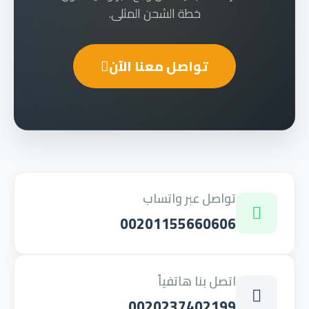
خطة الشحن المثلى.
تواصل معنا الآن
تواصل عبر واتساب
00201155660606
اتصل بنا هاتفياً
0020237402199