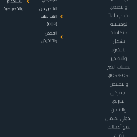
الاستخدام
والتصدير.
الشحن من
والخصوصية
نقدم حلولاً
الباب للباب
لوجستية
(DDP)
متكاملة
الفحص
تشمل
والتفتيش
الاستيراد
والتصدير
لحساب الغير
(IOR/EOR)،
والتخليص
الجمركي
السريع،
والشحن
الدولي لضمان
نمو أعمالك
بأمان.