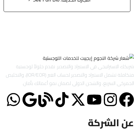
شريكك الاستراتيجي في الاستيراد والتصدير. نقدم حلولاً لوجستية
متكاملة تشمل الاستيراد والتصدير لحساب الغير (IOR/EOR)، والتخليص
الجمركي السريع، والشحن الدولي لضمان نمو أعمالك بأمان.
عن الشركة