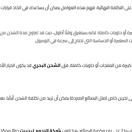
على التكلفة النهائية. فهم هذه العوامل يمكن أن يساعدك في اتخاذ قرارات
 حاويات كاملة. لكنه يستغرق وقتًا أطول، حيث قد تتراوح مدة الشحن من 20 إلى 45 يومًا.
ات الصغيرة أو الحساسة التي تحتاج إلى سرعة في الوصول.
كبيرة من المنتجات أو حاويات كاملة، فإن
الشحن البحري
قد يكون الخيار الأم
إلى تخزين خاص (مثل البضائع المبردة) يمكن أن تزيد من تكلفة الشحن. أيضًا، 
اءً على نوع وكمية البضائع. هنا تلعب
شركة النجوم إيجيبت
دورًا مهمًا