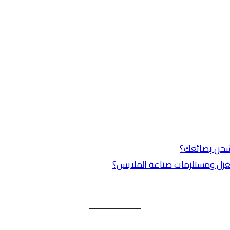
لشحن بضائعك؟
غزل ومستلزمات صناعة الملابس؟