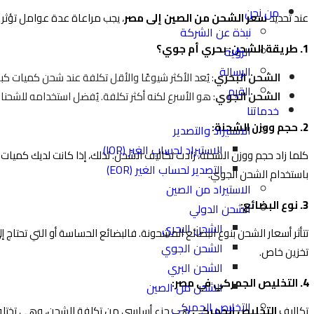
من نحن
عند تحديد
سعر الشحن من الصين إلى مصر
، يجب مراعاة عدة عوامل تؤثر 
نبذة عن الشركة
1.
طريقة الشحن: بحري أم جوي؟
الرؤية
الرسالة
الشحن البحري
: يُعد الأكثر شيوعًا والأقل تكلفة عند شحن كميات كبيرة أو
القيم
الشحن الجوي
: هو الأسرع لكنه أكثر تكلفة. يُفضل استخدامه للشحن
خدماتنا
2.
حجم ووزن الشحنة:
الاستيراد والتصدير
الاستيراد لحساب الغير (IOR)
كلما زاد حجم ووزن الشحنة، زادت تكاليف الشحن. لذلك، إذا كانت لديك كميات 
التصدير لحساب الغير (EOR)
باستخدام الشحن الجوي.
الاستيراد من الصين
3.
نوع البضائع:
الشحن الدولي
الشحن البحري
تتأثر أسعار الشحن بنوع البضائع المشحونة. فالبضائع الحساسة أو التي تحتاج 
الشحن الجوي
تخزين خاص.
الشحن البري
4.
التخليص الجمركي في مصر:
الشحن من الصين
التخليص الجمركي
تكاليف
التخليص الجمركي
هي جزء أساسي من تكلفة الشحن، وهي تختلف بن