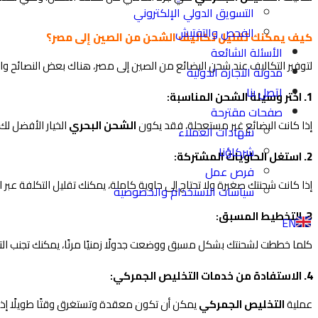
التسويق الدولي الإلكتروني
الفحص والتفتيش
كيف يمكنك تقليل تكاليف الشحن من الصين إلى مصر؟
الأسئلة الشائعة
لتوفير التكاليف عند شحن البضائع من الصين إلى مصر، هناك بعض النصائح والإ
مدونة التجارة الدولية
اتصل بنا
1.
اختر وسيلة الشحن المناسبة:
صفحات مقترحة
إذا كانت البضائع غير مستعجلة، فقد يكون
الشحن البحري
الخيار الأفضل لك
شهادات العملاء
شركاؤنا
2.
استغل الحاويات المشتركة:
فرص عمل
إذا كانت شحنتك صغيرة ولا تحتاج إلى حاوية كاملة، يمكنك تقليل التكلفة عب
سياسات الاستخدام والخصوصية
3.
التخطيط المسبق:
EN
كلما خططت لشحنتك بشكل مسبق ووضعت جدولًا زمنيًا مرنًا، يمكنك تجنب ال
4.
الاستفادة من خدمات التخليص الجمركي:
عملية
التخليص الجمركي
يمكن أن تكون معقدة وتستغرق وقتًا طويلًا إذا ل