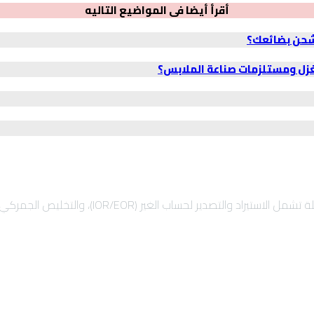
أقرأ أيضا فى المواضيع التاليه
شحن بضائعك؟
غزل ومستلزمات صناعة الملابس؟
)، والتخليص الجمركي السريع، والشحن الدولي لضمان نمو أعمالك بأمان.