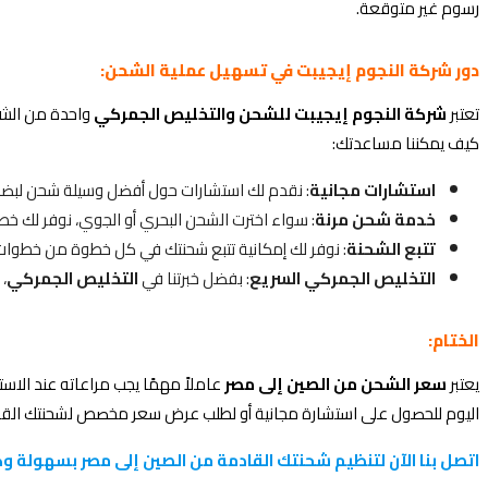
رسوم غير متوقعة.
دور شركة النجوم إيجيبت في تسهيل عملية الشحن:
تعتبر
شركة النجوم إيجيبت للشحن والتخليص الجمركي
واحدة من الشر
كيف يمكننا مساعدتك:
استشارات مجانية
: نقدم لك استشارات حول أفضل وسيلة شحن لبضائع
خدمة شحن مرنة
: سواء اخترت الشحن البحري أو الجوي، نوفر لك خط
تتبع الشحنة
: نوفر لك إمكانية تتبع شحنتك في كل خطوة من خطوات
التخليص الجمركي السريع
: بفضل خبرتنا في
التخليص الجمركي
،
الختام:
يعتبر
سعر الشحن من الصين إلى مصر
عاملاً مهمًا يجب مراعاته عند الاست
اليوم للحصول على استشارة مجانية أو لطلب عرض سعر مخصص لشحنتك القا
اتصل بنا الآن لتنظيم شحنتك القادمة من الصين إلى مصر بسهولة و