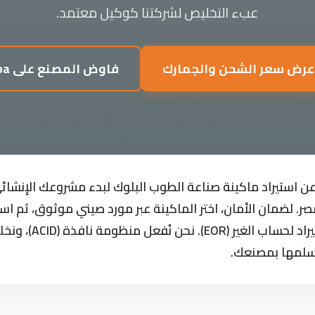
عبء التخليص لشركتنا كوكيل معتمد.
عرض سعر الشحن والجمارك
فاوض المصنع على Alibaba
 استيراد ماكينة صناعة الطوب البلوك لبدء مشروعك الإنشائي
 مصر. لضمان الأمان، اختر الماكينة عبر مورد صيني موثوق، ثم ا
نسلمها بمصنعك.