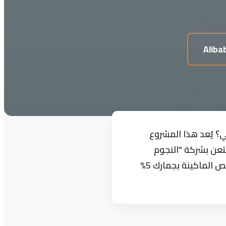
؟ يُعد هذا المشروع
ستعن بشركة "النجوم
إيجيبت" لتوفير خدمة الاستيراد لحساب الغير (EOR). نحن نُفعل منظومة نافذة (ACID)، ونخلص الماكينة بجمارك 5%