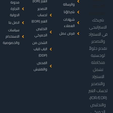
الغير (IOR)
مدونة
والرسالة
التصدير
التجارة
شركاؤنا
لحساب
الدولية
شريكك
شهادات
الغير (EOR)
اتصل بنا
العملاء
الاستراتيجي
التخليص
سياسات
فرص عمل
في الاستيراد
الجمركي
الاستخدام
والتصدير.
الشحن من
والخصوصية
نقدم حلولاً
الباب للباب
لوجستية
(DDP)
متكاملة
الفحص
تشمل
والتفتيش
الاستيراد
والتصدير
لحساب الغير
(IOR/EOR)،
والتخليص
الجمركي