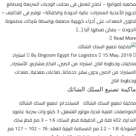
مكعبه (صوابع) – تصلح للعمل فى محلات الوجبات السريعة ومصانع
تجهيز الأغذية المميزات: عالية الجودة والكفائة– توفير فى التكاليف –
تحتوى المعدات على أجزاء كهربية مصنعة بواسطة شركات مضمونة
الجودة – يمكن ضبطها آليا […]
Read More
By Elngoom Egypt for Logistics
15 May، 2019
استيراد
ماكينات وخطوط انتاج
,
استيراد من الصين
,
افكار مشاريع
,
الأستيراد
,
الاستيراد من الصين بدون سفر
,
خدماتنا
,
صناعات معدنية
,
معدات
وخطوط انتاج
ماكينة تصنيع السلك الشائك
ماكينة تصنيع السلك الشائك الاستخدام: تصنيع السلك الشائك
المواصفات الفنية قدرة موتور التشغيل: 3 كيلو وات سرعة عامود
الادارة: 402 لفة فى الدقيقة قطر السلك: 1.6 – 3 مم قطر سلك
الشوكة: 1.8 – 2.2 مم المسافة البينية للعقد: 76 – 102 – 127 مم