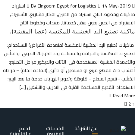
By Elngoom Egypt for Logistics
14 May، 2019
استيراد
ماكينات وخطوط انتاج
,
استيراد من الصين
,
افكار مشاريع
,
الأستيراد
,
الاستيراد من الصين بدون سفر
,
خدماتنا
,
معدات وخطوط انتاج
ماكينة تصنيع اليد الخشبية للمكنسة (عصا المقشة).
ماكينات تصنيع اليد الخشبية للمكنسة (متعددة الأغراض) الاستخدام:
تصنيع يد المكنسة والجرافة والمساحة ويد الكوريك اليدوى والفأس
والأعمدة الخشبية المستخدمة فى الأثاث والديكور مراحل التصنيع:
أخشاب ذات مقطع مربع او مستطيل أو دائرى (المادة الخام) – خراطة
الخشب –تنعيم السطح – قلوظة وتدوير النهايات خدمة ما بعد البيع:
الاستعداد لتقديم المساعدة الفنية فى التدريب والتشغيل […]
Read More
2
1
عن الشركة
الخدمات
الدعم
السريعة
والقانونية