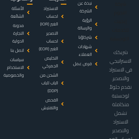
نبذة عن
الاستيراد
الأسئلة
الشركة
لحساب
الشائعة
الرؤية
الغير (IOR)
مدونة
والرسالة
التصدير
التجارة
شركاؤنا
لحساب
الدولية
شهادات
الغير (EOR)
اتصل بنا
شريكك
العملاء
التخليص
سياسات
الاستراتيجي
فرص عمل
الجمركي
الاستخدام
في الاستيراد
الشحن من
والخصوصية
والتصدير.
الباب للباب
نقدم حلولاً
(DDP)
لوجستية
الفحص
متكاملة
والتفتيش
تشمل
الاستيراد
والتصدير