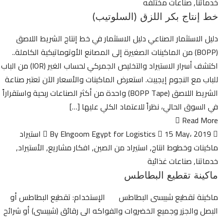
خدماتنا
,
صناعات مختلفه
خط إنتاج بكر اللزق (السلوتيب)
دليل الاستثمار الصناعي دليل الاستثمار في خط إنتاج الشريط اللاصق
(BOPP) من الماكينات الصغيرة إلى المصانع الأوتوماتيكية الكاملة..
اكتشف أسرار الاستيراد والتخليص الجمركي لحساب الغير (IOR) من الباب
للباب مع النجوم إيجيبت. استعرض الماكينات والأسعار الآن تعتبر صناعة
الشريط اللاصق (BOPP Tape) واحدة من أكثر الصناعات ربحية واستقراراً
في السوق الحالي، نظراً للاعتماد الكلي عليها […]
Read More
By Elngoom Egypt for Logistics
15 May، 2019
استيراد
ماكينات وخطوط انتاج
,
استيراد من الصين
,
افكار مشاريع
,
الأستيراد
,
خدماتنا
,
صناعات غذائية
ماكينة تقطيع البطاطس
ماكينة تقطيع شيبسى البطاطس الإستخدام: تقطيع البطاطس أو
البصل والجزر وجميع الخضروات والفواكه الى رقائق (شيبسى) أو شرائح