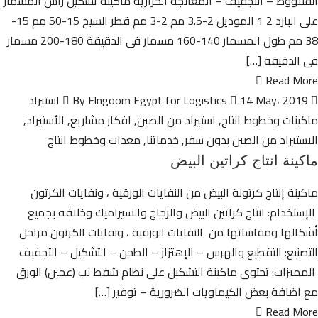
القلاووظ – التجفيف – المعالجة الحرارية ماكينة تشكيل راس المسمار
على البارد 2 1 الموديل 2-3.5 مم 2-3 مم قطر السيخ 15-50 مم 15-
38 مم طول المسمار 140-160 مسمار فى الدقيقة 180-200 مسمار
فى الدقيقة […]
Read More
By Elngoom Egypt for Logistics
14 May، 2019
استيراد
ماكينات وخطوط انتاج
,
استيراد من الصين
,
افكار مشاريع
,
الأستيراد
,
الاستيراد من الصين بدون سفر
,
خدماتنا
,
معدات وخطوط انتاج
ماكينة انتاج كراتين البيض
ماكينة إنتاج كرتونة البيض من النفايات الورقية ، ونفايات الكرتون
الإستخدام: انتاج كراتين البيض والزجاج والسيراميك وخلافه بجميع
أشكالها ومقاساتها من النفايات الورقية ، ونفايات الكرتون مراحل
التصنيع: التقطيع والهرس – الإهتزاز – الطحن – التشكيل – التجفيف
المميزات: تحتوى ماكينة التشكيل على نظام شفط لب (عجين) الورق
مع اضافة بعض الكيماويات الضرورية – توفير […]
Read More