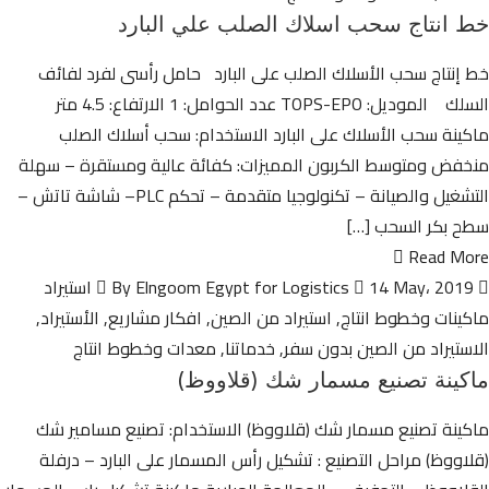
خط انتاج سحب اسلاك الصلب علي البارد
خط إنتاج سحب الأسلاك الصلب على البارد حامل رأسى لفرد لفائف
السلك الموديل: TOPS-EPO عدد الحوامل: 1 الارتفاع: 4.5 متر
ماكينة سحب الأسلاك على البارد الاستخدام: سحب أسلاك الصلب
منخفض ومتوسط الكربون المميزات: كفائة عالية ومستقرة – سهلة
التشغيل والصيانة – تكنولوجيا متقدمة – تحكم PLC– شاشة تاتش –
سطح بكر السحب […]
Read More
By Elngoom Egypt for Logistics
14 May، 2019
استيراد
ماكينات وخطوط انتاج
,
استيراد من الصين
,
افكار مشاريع
,
الأستيراد
,
الاستيراد من الصين بدون سفر
,
خدماتنا
,
معدات وخطوط انتاج
ماكينة تصنيع مسمار شك (قلاووظ)
ماكينة تصنيع مسمار شك (قلاووظ) الاستخدام: تصنيع مسامير شك
(قلاووظ) مراحل التصنيع : تشكيل رأس المسمار على البارد – درفلة