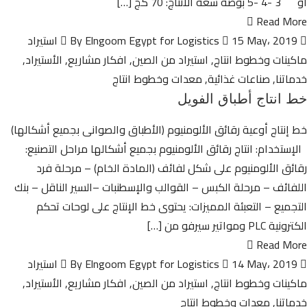
أو 3 -4 -5 بوصة سعة الانتاج: 70 كج […]
Read More
By Elngoom Egypt for Logistics
15 May، 2019
استيراد
ماكينات وخطوط انتاج
,
استيراد من الصين
,
افكار مشاريع
,
الأستيراد
,
خدماتنا
,
صناعات غذائية
,
معدات وخطوط انتاج
خط انتاج أطباق الفويل
خط إنتاج أوعية رقائق الألومنيوم (الأطباق والصوانى بجميع أشكالها)
الإستخدام: انتاج رقائق الألومنيوم بجميع أشكالها مراحل التصنيع:
رقائق الألومنيوم على شكل لفائف (المادة الخام) – مرحلة فرد
اللفائف – مرحلة الكبس – القوالب والإسطنبات –السير الناقل – بنك
التجميع – التعبئة المميزات: يحتوى خط الإنتاج على لوحات تحكم
الكترونية PLC ومواتير سيرفو من […]
Read More
By Elngoom Egypt for Logistics
14 May، 2019
استيراد
ماكينات وخطوط انتاج
,
استيراد من الصين
,
افكار مشاريع
,
الأستيراد
,
خدماتنا
,
معدات وخطوط انتاج