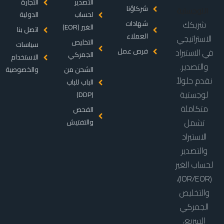
التصدير
التجارة
شركاؤنا
لحساب
الدولية
شريكك
شهادات
الغير (EOR)
اتصل بنا
العملاء
الاستراتيجي
التخليص
سياسات
فرص عمل
في الاستيراد
الجمركي
الاستخدام
والتصدير.
الشحن من
والخصوصية
نقدم حلولاً
الباب للباب
لوجستية
(DDP)
متكاملة
الفحص
تشمل
والتفتيش
الاستيراد
والتصدير
لحساب الغير
(IOR/EOR)،
والتخليص
الجمركي
السريع،