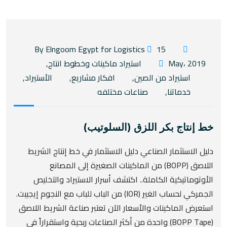
15
By Elngoom Egypt for Logistics
May، 2019
استيراد ماكينات وخطوط انتاج
,
استيراد من الصين
,
افكار مشاريع
,
الأستيراد
,
خدماتنا
,
صناعات مختلفه
خط إنتاج بكر اللزق (السلوتيب)
دليل الاستثمار الصناعي دليل الاستثمار في خط إنتاج الشريط
اللاصق (BOPP) من الماكينات الصغيرة إلى المصانع
الأوتوماتيكية الكاملة.. اكتشف أسرار الاستيراد والتخليص
الجمركي لحساب الغير (IOR) من الباب للباب مع النجوم إيجيبت.
استعرض الماكينات والأسعار الآن تعتبر صناعة الشريط اللاصق
(BOPP Tape) واحدة من أكثر الصناعات ربحية واستقراراً في