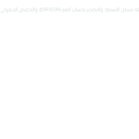
)، والتخليص الجمركي السريع، والشحن الدولي لضمان نمو أعمالك بأمان.