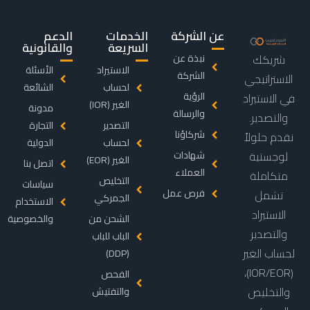
عن الشركة
الخدمات
الدعم
السريعة
والقانونية
شريكك
نبذة عن
الاستيراد
الأسئلة
الشركة
الاستراتيجي
لحساب
الشائعة
الرؤية
في الاستيراد
الغير (IOR)
مدونة
والرسالة
والتصدير.
التصدير
التجارة
شركاؤنا
نقدم حلولاً
لحساب
الدولية
لوجستية
شهادات
الغير (EOR)
اتصل بنا
العملاء
متكاملة
التخليص
سياسات
فرص عمل
تشمل
الجمركي
الاستخدام
الاستيراد
الشحن من
والخصوصية
والتصدير
الباب للباب
لحساب الغير
(DDP)
(IOR/EOR)،
الفحص
والتخليص
والتفتيش