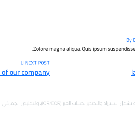
Zolore magna aliqua. Quis ipsum suspendisse u
NEXT POST
rk of our company
l
 والتخليص الجمركي السريع، والشحن الدولي لضمان نمو أعمالك بأمان.