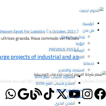
الرئيسية
من نحن
4 October، 2021
By Elngoom Egypt For Logistics
نبذة عن الشركة
ltrices gravida. Risus commodo vel facilisis.
الرؤية
PREVIOUS POST
الرسالة
arge projects of industrial and air
القيم
خدماتنا
الاستيراد والتصدير
الاستيراد لحساب الغير (IOR)
شريكك الاستراتيجي في الاستيراد والتصدير. نقدم حلولاً لوجستية متكاملة تشمل الاستيراد والتصدير لحساب الغير (IOR/EOR)،
التصدير لحساب الغير (EOR)
الاستيراد من الصين
الشحن الدولي
الشحن البحري