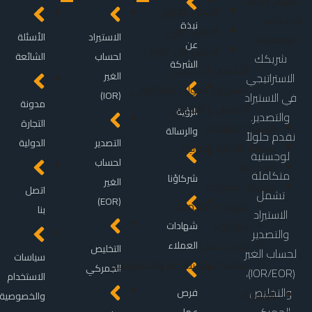
الشحن الجوي
نبذة
الشحن البري
الاستيراد
الأسئلة
عن
الشحن من الصين
لحساب
الشائعة
شريكك
الشركة
التخليص الجمركي
الغير
الاستراتيجي
التسويق الدولي الإلكتروني
(IOR)
في الاستيراد
مدونة
الفحص والتفتيش
الرؤية
والتصدير.
التجارة
الأسئلة الشائعة
والرسالة
نقدم حلولاً
التصدير
الدولية
مدونة التجارة الدولية
لوجستية
لحساب
اتصل بنا
متكاملة
شركاؤنا
الغير
صفحات مقترحة
اتصل
تشمل
(EOR)
شهادات العملاء
بنا
الاستيراد
شركاؤنا
شهادات
والتصدير
فرص عمل
العملاء
التخليص
لحساب الغير
سياسات
سياسات الاستخدام والخصوصية
الجمركي
(IOR/EOR)،
الاستخدام
والتخليص
فرص
الرئيسية
والخصوصية