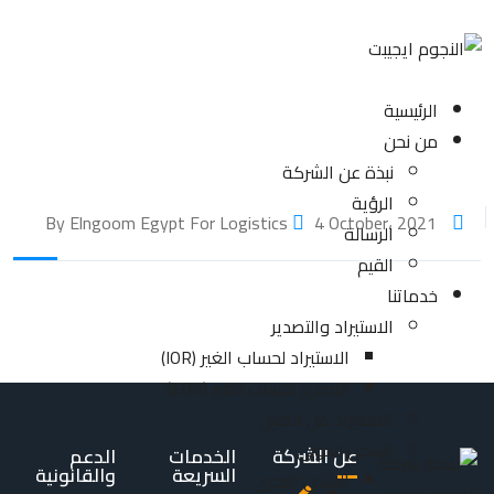
الرئيسية
من نحن
نبذة عن الشركة
الرؤية
4 October، 2021
By Elngoom Egypt For Logistics
الرسالة
القيم
خدماتنا
الاستيراد والتصدير
الاستيراد لحساب الغير (IOR)
التصدير لحساب الغير (EOR)
الاستيراد من الصين
الشحن الدولي
عن الشركة
الخدمات
الدعم
السريعة
والقانونية
الشحن البحري