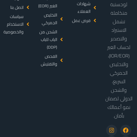
لوجستية
شهادات
الغير (EOR)
اتصل بنا
العملاء
متكاملة
التخليص
سياسات
فرص عمل
تشمل
الجمركي
الاستخدام
الاستيراد
الشحن من
والخصوصية
والتصدير
الباب للباب
لحساب الغير
(DDP)
(IOR/EOR)،
الفحص
والتخليص
والتفتيش
الجمركي
السريع،
والشحن
الدولي لضمان
نمو أعمالك
بأمان.