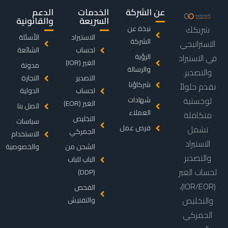
عن الشركة
الخدمات
الدعم
السريعة
والقانونية
شريكك
نبذة عن
الاستيراد
الأسئلة
الشركة
الاستراتيجي
لحساب
الشائعة
الرؤية
في الاستيراد
الغير (IOR)
مدونة
والرسالة
والتصدير.
التصدير
التجارة
شركاؤنا
نقدم حلولاً
لحساب
الدولية
لوجستية
شهادات
الغير (EOR)
اتصل بنا
العملاء
متكاملة
التخليص
سياسات
فرص عمل
تشمل
الجمركي
الاستخدام
الاستيراد
الشحن من
والخصوصية
والتصدير
الباب للباب
لحساب الغير
(DDP)
(IOR/EOR)،
الفحص
والتخليص
والتفتيش
الجمركي