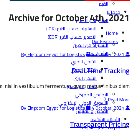
القيم
خدماتنا
Archive for October 4th, 2021
الاستيراد والتصدير
الاستيراد لحساب الغير (IOR)
Home
التصدير لحساب الغير (EOR)
Our Features
الاستيراد من الصين
الشحن الدولي
4 October، 2021
By Elngoom Egypt for Logistics
الشحن البحري
Real Time Tracking
الشحن الجوي
الشحن البري
 nisi in vestibulum fermentum, quam metus finibus diam.
الشحن من الصين
التخليص الجمركي
Read More
التسويق الدولي الإلكتروني
4 October، 2021
By Elngoom Egypt for Logistics
الفحص والتفتيش
الأسئلة الشائعة
Transparent Pricing
مدونة التجارة الدولية