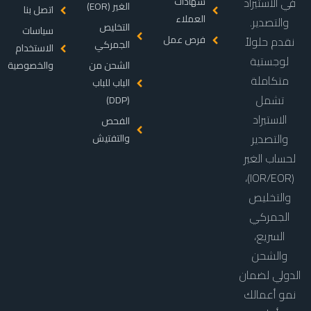
في الاستيراد
شهادات
الغير (EOR)
اتصل بنا
العملاء
والتصدير.
التخليص
سياسات
فرص عمل
نقدم حلولاً
الجمركي
الاستخدام
لوجستية
الشحن من
والخصوصية
متكاملة
الباب للباب
تشمل
(DDP)
الاستيراد
الفحص
والتصدير
والتفتيش
لحساب الغير
(IOR/EOR)،
والتخليص
الجمركي
السريع،
والشحن
الدولي لضمان
نمو أعمالك