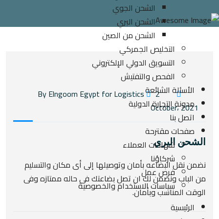
الشحن الجوي
الشحن البري
الشحن من الصين
التخليص الجمركي
التسويق الدولي الإلكتروني
الفحص والتفتيش
الأسئلة الشائعة
2
By Elngoom Egypt for Logistics
مدونة التجارة الدولية
October، 2021
اتصل بنا
صفحات مقترحة
الشحن البري
شهادات العملاء
شركاؤنا
نضمن نقل البضاعه بأمان وتوصيلها إلى أى مكان والتسليم
فرص عمل
من الباب ونضمن لك ان تصل بضاعتك فى حاله ممتازه وفى
سياسات الاستخدام والخصوصية
الوقت المناسب وبأمان.
الرئيسية