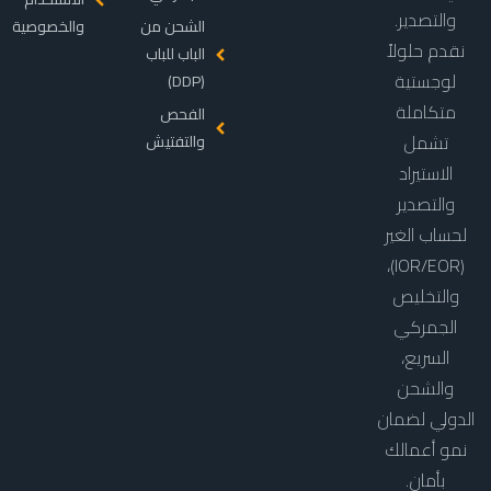
والتصدير.
الشحن من
والخصوصية
نقدم حلولاً
الباب للباب
لوجستية
(DDP)
متكاملة
الفحص
تشمل
والتفتيش
الاستيراد
والتصدير
لحساب الغير
(IOR/EOR)،
والتخليص
الجمركي
السريع،
والشحن
الدولي لضمان
نمو أعمالك
بأمان.