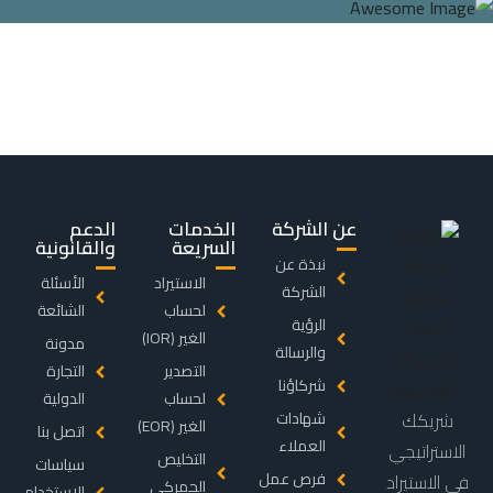
عن الشركة
الخدمات
الدعم
السريعة
والقانونية
نبذة عن
الاستيراد
الأسئلة
الشركة
لحساب
الشائعة
الرؤية
الغير (IOR)
مدونة
والرسالة
التصدير
التجارة
شركاؤنا
لحساب
الدولية
شريكك
شهادات
الغير (EOR)
اتصل بنا
العملاء
الاستراتيجي
التخليص
سياسات
فرص عمل
في الاستيراد
الجمركي
الاستخدام