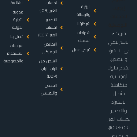
لحساب
الشائعة
الرؤية
الغير (IOR)
مدونة
والرسالة
التصدير
التجارة
شركاؤنا
لحساب
الدولية
شريكك
شهادات
الغير (EOR)
اتصل بنا
العملاء
الاستراتيجي
التخليص
سياسات
فرص عمل
في الاستيراد
الجمركي
الاستخدام
والتصدير.
الشحن من
والخصوصية
نقدم حلولاً
الباب للباب
لوجستية
(DDP)
متكاملة
الفحص
تشمل
والتفتيش
الاستيراد
والتصدير
لحساب الغير
(IOR/EOR)،
والتخليص