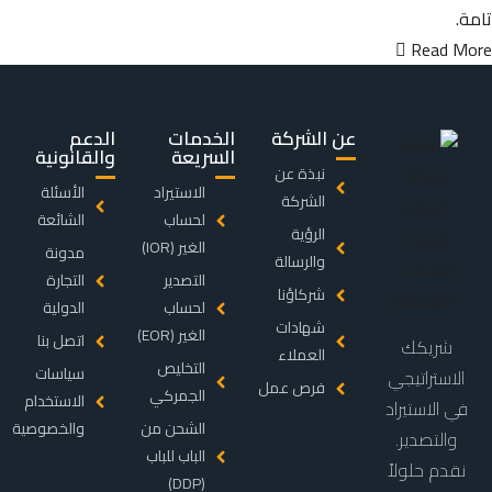
تامة.
Read More
عن الشركة
الخدمات
الدعم
السريعة
والقانونية
نبذة عن
الاستيراد
الأسئلة
الشركة
لحساب
الشائعة
الرؤية
الغير (IOR)
مدونة
والرسالة
التصدير
التجارة
شركاؤنا
لحساب
الدولية
شهادات
الغير (EOR)
اتصل بنا
شريكك
العملاء
التخليص
سياسات
الاستراتيجي
فرص عمل
الجمركي
الاستخدام
في الاستيراد
الشحن من
والخصوصية
والتصدير.
الباب للباب
نقدم حلولاً
(DDP)