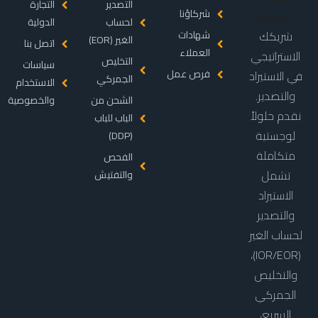
التصدير
التجارة
شركاؤنا
لحساب
الدولية
شريكك
شهادات
الغير (EOR)
اتصل بنا
العملاء
الاستراتيجي
التخليص
سياسات
فرص عمل
في الاستيراد
الجمركي
الاستخدام
والتصدير.
الشحن من
والخصوصية
نقدم حلولاً
الباب للباب
لوجستية
(DDP)
متكاملة
الفحص
تشمل
والتفتيش
الاستيراد
والتصدير
لحساب الغير
(IOR/EOR)،
والتخليص
الجمركي
السريع،