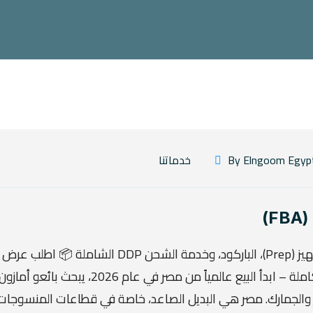
خدماتنا
)
الشحن من مصر لمخازن أمازون (FBA) دليل التجهيز (Prep)، الباركود، وخدمة الشحن DDP الشاملة
شحن DDP لوجستيات التجارة الإلكترونية المتكاملة – ابدأ البيع عالمياً من مصر في عام 2026، يبحث بائعو أمازو
ار والجمارك. مصر هي البديل الصاعد، خاصة في قطاعات المنسوجات