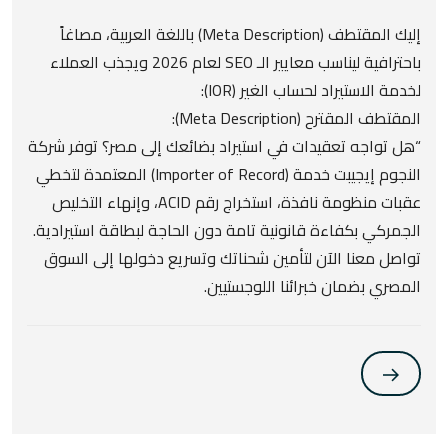
إليك المقتطف (Meta Description) باللغة العربية، مصاغاً
باحترافية ليناسب معايير الـ SEO لعام 2026 ويجذب العملاء
لخدمة الاستيراد لحساب الغير (IOR):
المقتطف المقترح (Meta Description):
“هل تواجه تعقيدات في استيراد بضائعك إلى مصر؟ توفر شركة
النجوم إيجيبت خدمة (Importer of Record) المعتمدة لتخطي
عقبات منظومة نافذة، استخراج رقم ACID، وإنهاء التخليص
الجمركي بكفاءة قانونية تامة دون الحاجة لبطاقة استيرادية.
تواصل معنا الآن لتأمين شحناتك وتسريع دخولها إلى السوق
المصري بضمان خبرائنا اللوجستيين.