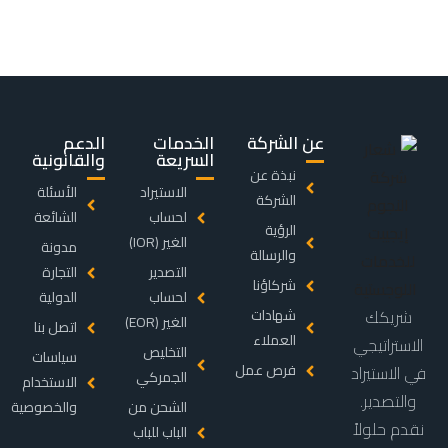
عن الشركة
الخدمات
الدعم
السريعة
والقانونية
نبذة عن
الاستيراد
الأسئلة
الشركة
لحساب
الشائعة
الرؤية
الغير (IOR)
مدونة
والرسالة
التصدير
التجارة
شركاؤنا
لحساب
الدولية
شريكك
شهادات
الغير (EOR)
اتصل بنا
العملاء
الاستراتيجي
التخليص
سياسات
فرص عمل
في الاستيراد
الجمركي
الاستخدام
والتصدير.
الشحن من
والخصوصية
نقدم حلولاً
الباب للباب