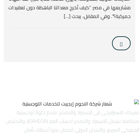
مشاريعها في مصر: “كيف نُخرج معداتنا الباهظة دون تعقيدات
جمركية؟”. وفي المقابل، يبحث […]
شريكك الاستراتيجي في الاستيراد والتصدير. نقدم حلولاً لوجستية
متكاملة تشمل الاستيراد والتصدير لحساب الغير (IOR/EOR)، والتخليص
الجمركي السريع، والشحن الدولي لضمان نمو أعمالك بأمان.