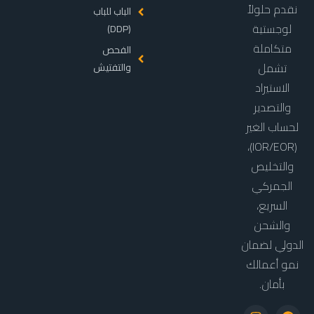
نقدم حلولاً
الباب للباب
لوجستية
(DDP)
متكاملة
الفحص
تشمل
والتفتيش
الاستيراد
والتصدير
لحساب الغير
(IOR/EOR)،
والتخليص
الجمركي
السريع،
والشحن
الدولي لضمان
نمو أعمالك
بأمان.