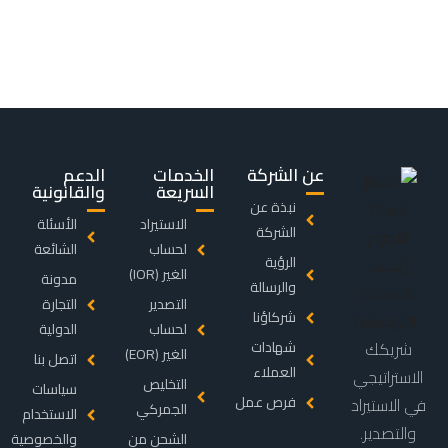
عن الشركة
الخدمات
الدعم
السريعة
والقانونية
نبذة عن
الاستيراد
الأسئلة
الشركة
لحساب
الشائعة
الرؤية
الغير (IOR)
مدونة
والرسالة
التصدير
التجارة
شركاؤنا
لحساب
الدولية
شريكك
شهادات
الغير (EOR)
اتصل بنا
العملاء
الاستراتيجي
التخليص
سياسات
فرص عمل
في الاستيراد
الجمركي
الاستخدام
والتصدير.
الشحن من
والخصوصية