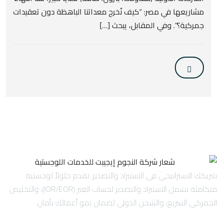
مشاريعها في مصر: “كيف نُخرج معداتنا الباهظة دون تعقيدات
جمركية؟”. وفي المقابل، يبحث […]
شريكك الاستراتيجي في الاستيراد والتصدير. نقدم حلولاً لوجستية
متكاملة تشمل الاستيراد والتصدير لحساب الغير (IOR/EOR)، والتخليص
الجمركي السريع، والشحن الدولي لضمان نمو أعمالك بأمان.