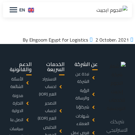
EN
2 October، 2021
By Elngoom Egypt for Logistics
عن الشركة
الخدمات
الدعم
السريعة
والقانونية
نبذة عن
الاستيراد
الأسئلة
الشركة
لحساب
الشائعة
الرؤية
الغير (IOR)
مدونة
والرسالة
التصدير
التجارة
شركاؤنا
لحساب
الدولية
شهادات
الغير (EOR)
اتصل بنا
شريكك
العملاء
التخليص
سياسات
الاستراتيجي
فرص عمل
الجمركي