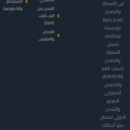
الاستخدام
في الاستيراد
الشحن من
والخصوصية
والتصدير.
الباب للباب
نقدم حلولاً
(DDP)
لوجستية
الفحص
متكاملة
والتفتيش
تشمل
الاستيراد
والتصدير
لحساب الغير
(IOR/EOR)،
والتخليص
الجمركي
السريع،
والشحن
الدولي لضمان
نمو أعمالك