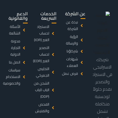
عن الشركة
الخدمات
الدعم
السريعة
والقانونية
نبذة عن
الاستيراد
الأسئلة
الشركة
لحساب
الشائعة
الرؤية
الغير (IOR)
مدونة
والرسالة
التصدير
التجارة
شركاؤنا
لحساب
الدولية
شريكك
شهادات
الغير (EOR)
اتصل بنا
العملاء
الاستراتيجي
التخليص
سياسات
فرص عمل
في الاستيراد
الجمركي
الاستخدام
والتصدير.
الشحن من
والخصوصية
نقدم حلولاً
الباب للباب
لوجستية
(DDP)
متكاملة
الفحص
تشمل
والتفتيش