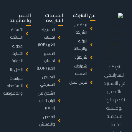
عن الشركة
الخدمات
الدعم
السريعة
والقانونية
نبذة عن
الاستيراد
الأسئلة
الشركة
لحساب
الشائعة
الرؤية
الغير (IOR)
مدونة
والرسالة
التصدير
التجارة
شركاؤنا
لحساب
الدولية
شريكك
شهادات
الغير (EOR)
اتصل بنا
العملاء
الاستراتيجي
التخليص
سياسات
فرص عمل
في الاستيراد
الجمركي
الاستخدام
والتصدير.
الشحن من
والخصوصية
نقدم حلولاً
الباب للباب
لوجستية
(DDP)
متكاملة
الفحص
تشمل
والتفتيش