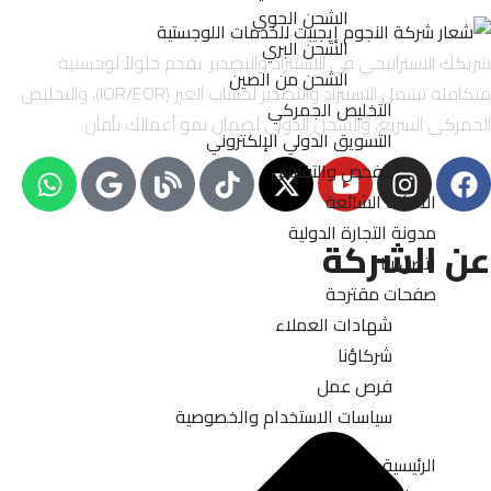
الشحن الجوي
الشحن البري
شريكك الاستراتيجي في الاستيراد والتصدير. نقدم حلولاً لوجستية
الشحن من الصين
متكاملة تشمل الاستيراد والتصدير لحساب الغير (IOR/EOR)، والتخليص
التخليص الجمركي
الجمركي السريع، والشحن الدولي لضمان نمو أعمالك بأمان.
التسويق الدولي الإلكتروني
الفحص والتفتيش
الأسئلة الشائعة
مدونة التجارة الدولية
عن الشركة
اتصل بنا
صفحات مقترحة
شهادات العملاء
شركاؤنا
فرص عمل
سياسات الاستخدام والخصوصية
الرئيسية