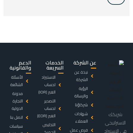
عن الشركة
الخدمات
الدعم
السريعة
والقانونية
نبذة عن
الاستيراد
الأسئلة
الشركة
لحساب
الشائعة
الرؤية
الغير (IOR)
مدونة
والرسالة
التصدير
التجارة
شركاؤنا
لحساب
الدولية
شريكك
شهادات
الغير (EOR)
اتصل بنا
العملاء
الاستراتيجي
التخليص
سياسات
فرص عمل
في الاستيراد
الجمركي