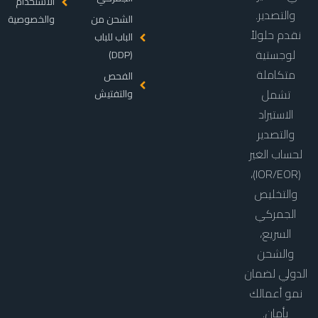
الاستخدام
والتصدير.
الشحن من
والخصوصية
نقدم حلولاً
الباب للباب
لوجستية
(DDP)
متكاملة
الفحص
تشمل
والتفتيش
الاستيراد
والتصدير
لحساب الغير
(IOR/EOR)،
والتخليص
الجمركي
السريع،
والشحن
الدولي لضمان
نمو أعمالك
بأمان.