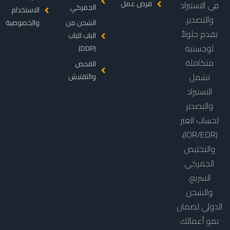
فرص عمل
في الاستيراد
الجمركي
الاستخدام
والتصدير.
الشحن من
والخصوصية
نقدم حلولاً
الباب للباب
لوجستية
(DDP)
متكاملة
الفحص
تشمل
والتفتيش
الاستيراد
والتصدير
لحساب الغير
(IOR/EOR)،
والتخليص
الجمركي
السريع،
والشحن
الدولي لضمان
نمو أعمالك