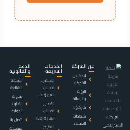
عن الشركة
الخدمات
الدعم
السريعة
والقانونية
نبذة عن
الاستيراد
الأسئلة
الشركة
لحساب
الشائعة
الرؤية
الغير (IOR)
مدونة
والرسالة
التصدير
التجارة
شركاؤنا
لحساب
الدولية
شريكك
شهادات
الغير (EOR)
اتصل بنا
العملاء
الاستراتيجي
التخليص
سياسات