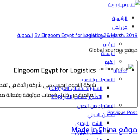
الرئيسية
من نحن
26 March، 2019
By Elngoom Egypt for Logistics
المدونة
نبذة عن الشركة
الرؤية
موقع Global sources
الرسالة
القيم
Elngoom Egypt for Logistics
خدماتنا
الاستيراد والتصدير
شركة النجوم إيجيبت هي شركة رائدة في تقديم
الاستيراد لحساب الغير (IOR)
العالمية من خلال خدمات موثوقة وفعالة مصممة
التصدير لحساب الغير (EOR)
الاستيراد من الصين
Previous Post
الشحن الدولي
الشحن البحري
موقع Made in China
الشحن الجوي