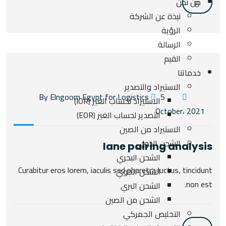
من نحن
نبذة عن الشركة
الرؤية
الرسالة
القيم
خدماتنا
الاستيراد والتصدير
5
By Elngoom Egypt for Logistics
الاستيراد لحساب الغير (IOR)
October، 2021
التصدير لحساب الغير (EOR)
الاستيراد من الصين
الشحن الدولي
lane pairing analysis
الشحن البحري
Curabitur eros lorem, iaculis sed pharetra luctus, tincidunt
الشحن الجوي
non est.
الشحن البري
الشحن من الصين
التخليص الجمركي