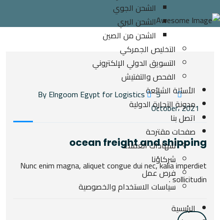
الشحن الجوي
الشحن البري
الشحن من الصين
التخليص الجمركي
التسويق الدولي الإلكتروني
الفحص والتفتيش
الأسئلة الشائعة
5
By Elngoom Egypt for Logistics
مدونة التجارة الدولية
October، 2021
اتصل بنا
صفحات مقترحة
ocean freight and shipping
شهادات العملاء
شركاؤنا
Nunc enim magna, aliquet congue dui nec, kalia imperdiet
فرص عمل
sollicitudin .
سياسات الاستخدام والخصوصية
الرئيسية