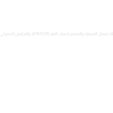
)، والتخليص الجمركي السريع، والشحن الدولي لضمان نمو أعمالك بأمان.