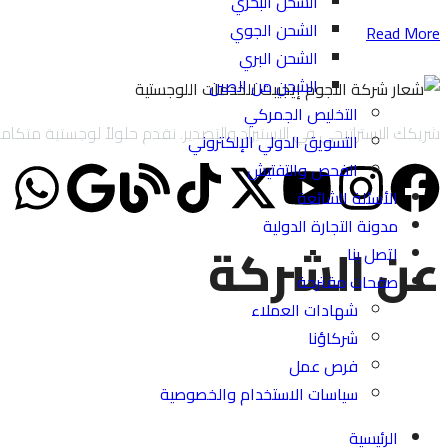
الشحن البحري
الشحن الجوي
Read More
الشحن البري
الشحن من الصين
التخليص الجمركي
شريكك الاستراتيجي في الاستيراد والتصدير. نقدم حلولاً لوجستية متكاملة تشمل الاستيراد والتصدير لحساب الغير (IOR/EOR
التسويق الدولي الإلكتروني
الفحص والتفتيش
الأسئلة الشائعة
مدونة التجارة الدولية
عن الشركة
اتصل بنا
صفحات مقترحة
شهادات العملاء
شركاؤنا
فرص عمل
سياسات الاستخدام والخصوصية
الرئيسية