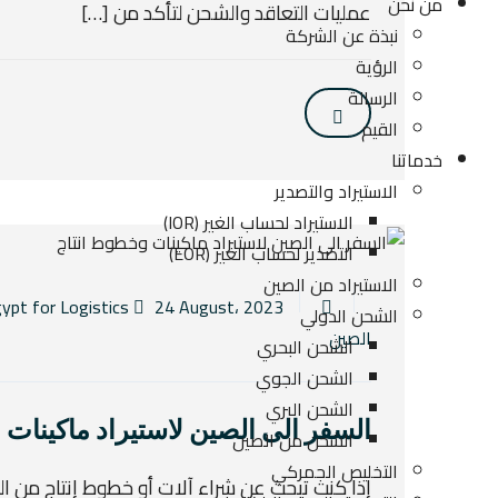
من نحن
عمليات التعاقد والشحن لتأكد من […]
نبذة عن الشركة
الرؤية
الرسالة
القيم
خدماتنا
الاستيراد والتصدير
الاستيراد لحساب الغير (IOR)
التصدير لحساب الغير (EOR)
الاستيراد من الصين
24 August، 2023
By Elngoom Egypt for Logistics
الشحن الدولي
الصين
الشحن البحري
الشحن الجوي
الشحن البري
السفر الى الصين لاستيراد ماكينات
الشحن من الصين
التخليص الجمركي
إذا كنت تبحث عن شراء آلات أو خطوط إنتاج من ا