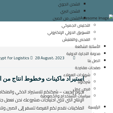
الشحن الجوي
الشحن البري
الشحن من الصين
التخليص الجمركي
التسويق الدولي الإلكتروني
الفحص والتفتيش
الأسئلة الشائعة
مدونة التجارة الدولية
28 August، 2023
By Elngoom Egypt for Logistics
اتصل بنا
صفحات مقترحة
شهادات العملاء
استيراد ماكينات وخطوط انتاج من 
شركاؤنا
فرص عمل
نجوم إيجيبت – شركتكم للاستيراد الذكي والمتكا
سياسات الاستخدام والخصوصية
الإنتاج التي تلبي احتياجات مشروعك نحن نعمل ج
الرئيسية
الماكينات نقدم لكم الفرصة للسفر إلى الصين وتل