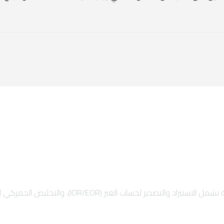
 والتخليص الجمركي السريع، والشحن الدولي لضمان نمو أعمالك بأمان.