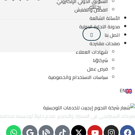
التسويق الدولي الإلكتروني
رحلتك.
الفحص والتفتيش
الأسئلة الشائعة
مدونة التجارة الدولية
اتصل بنا
صفحات مقترحة
شهادات العملاء
شركاؤنا
فرص عمل
سياسات الاستخدام والخصوصية
EN
شريكك الاستراتيجي في الاستيراد والتصدير. نقدم حلولاً لوجستية متكاملة تشمل الاستيراد والتصدير لحساب الغير (IOR/EOR)،