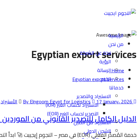
الرئيسية
من نحن
Egyptian export services
نبذة عن الشركة
الرؤية
الرسالة
Home
القيم
Egyptian export services
خدماتنا
الاستيراد والتصدير
By Elngoom Egypt for Logistics
17 January، 2026
الأستيراد
,
الاستيراد لحساب الغير (IOR)
التصدير لحساب الغير (EOR)
الدليل الكامل للتصدير القانوني من الموردين المحليي
الاستيراد من الصين
الشحن الدولي