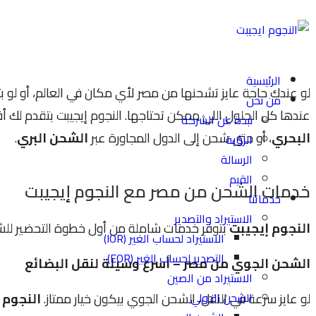
الرئيسية
لو عندك حاجة عايز تشحنها من مصر لأي مكان في العالم، أو لو 
من نحن
عندها كل الحلول اللي ممكن تحتاجها. النجوم إيجيبت بتقدم ل
نبذة عن الشركة
البحري
، أو حتى شحن إلى الدول المجاورة عبر
الشحن البري
.
الرؤية
الرسالة
القيم
خدمات الشحن من مصر مع النجوم إيجيبت
خدماتنا
الاستيراد والتصدير
النجوم إيجيبت
بتوفر خدمات شاملة من أول خطوة التحضير للشحن
الاستيراد لحساب الغير (IOR)
التصدير لحساب الغير (EOR)
الشحن الجوي من مصر – أسرع وسيلة لنقل البضائع
الاستيراد من الصين
الشحن الدولي
لو عايز سرعة في النقل، الشحن الجوي بيكون خيار ممتاز.
النجوم 