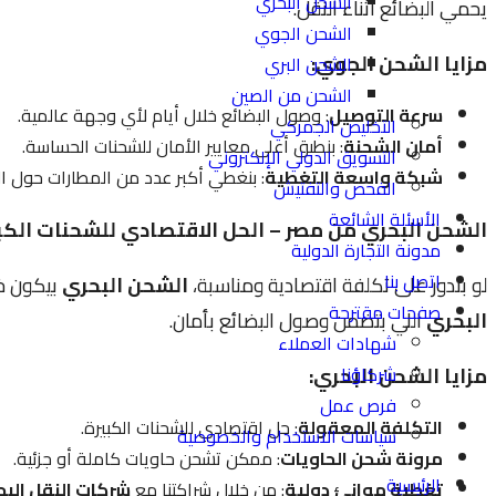
الشحن البحري
يحمي البضائع أثناء النقل.
الشحن الجوي
مزايا الشحن الجوي:
الشحن البري
الشحن من الصين
سرعة التوصيل
: وصول البضائع خلال أيام لأي وجهة عالمية.
التخليص الجمركي
أمان الشحنة
: بنطبق أعلى معايير الأمان للشحنات الحساسة.
التسويق الدولي الإلكتروني
شبكة واسعة التغطية
: بنغطي أكبر عدد من المطارات حول ا
الفحص والتفتيش
الأسئلة الشائعة
الشحن البحري من مصر – الحل الاقتصادي للشحنات الكب
مدونة التجارة الدولية
اتصل بنا
لو بتدور على تكلفة اقتصادية ومناسبة،
الشحن البحري
بيكون خي
صفحات مقترحة
البحري
اللي بتضمن وصول البضائع بأمان.
شهادات العملاء
شركاؤنا
مزايا الشحن البحري:
فرص عمل
التكلفة المعقولة
: حل اقتصادي للشحنات الكبيرة.
سياسات الاستخدام والخصوصية
مرونة شحن الحاويات
: ممكن تشحن حاويات كاملة أو جزئية.
الرئيسية
تغطية موانئ دولية
: من خلال شراكتنا مع
شركات النقل الب