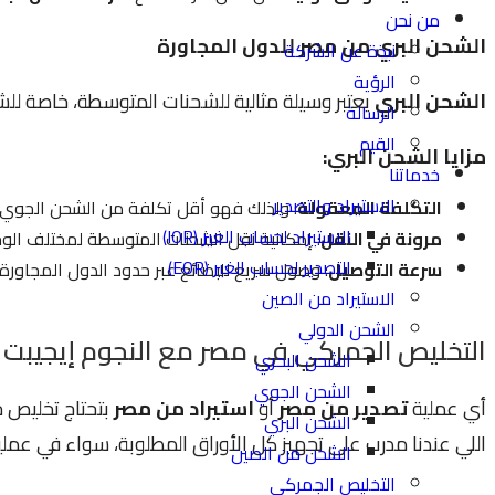
من نحن
الشحن البري من مصر للدول المجاورة
نبذة عن الشركة
الرؤية
الشحن البري
يعتبر وسيلة مثالية للشحنات المتوسطة، خاصة للش
الرسالة
القيم
مزايا الشحن البري:
خدماتنا
الاستيراد والتصدير
التكلفة المعقولة
: ولذلك فهو أقل تكلفة من الشحن الجوي 
الاستيراد لحساب الغير (IOR)
مرونة في النقل
: إمكانية نقل الشحنات المتوسطة لمختلف الوج
التصدير لحساب الغير (EOR)
سرعة التوصيل
: وصول سريع للبضائع عبر حدود الدول المجاورة.
الاستيراد من الصين
الشحن الدولي
التخليص الجمركي في مصر مع النجوم إيجيبت
الشحن البحري
الشحن الجوي
أي عملية
تصدير من مصر
أو
استيراد من مصر
بتحتاج تخليص 
الشحن البري
اللي عندنا مدرب على تجهيز كل الأوراق المطلوبة، سواء في عمليا
الشحن من الصين
التخليص الجمركي