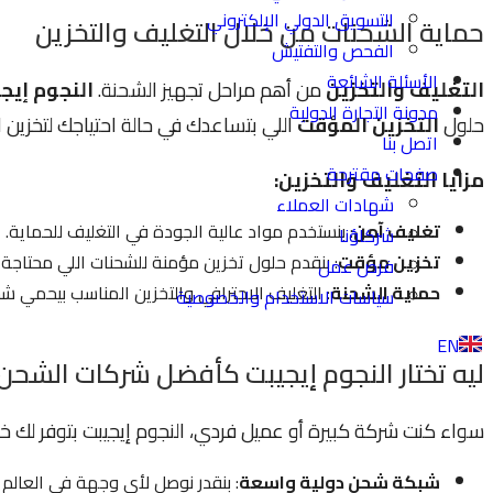
التسويق الدولي الإلكتروني
حماية الشحنات من خلال التغليف والتخزين
الفحص والتفتيش
الأسئلة الشائعة
التغليف والتخزين
من أهم مراحل تجهيز الشحنة.
النجوم إيج
مدونة التجارة الدولية
حلول
التخزين المؤقت
اللي بتساعدك في حالة احتياجك لتخزين 
اتصل بنا
صفحات مقترحة
مزايا التغليف والتخزين:
شهادات العملاء
تغليف آمن
: بنستخدم مواد عالية الجودة في التغليف للحماية.
شركاؤنا
تخزين مؤقت
: بنقدم حلول تخزين مؤمنة للشحنات اللي محتاجة
فرص عمل
حماية الشحنة
: التغليف الاحترافي والتخزين المناسب بيحمي شحن
سياسات الاستخدام والخصوصية
EN
ليه تختار النجوم إيجيبت كأفضل شركات الشح
سواء كنت شركة كبيرة أو عميل فردي، النجوم إيجيبت بتوفر لك خ
شبكة شحن دولية واسعة
: بنقدر نوصل لأي وجهة في العالم ع