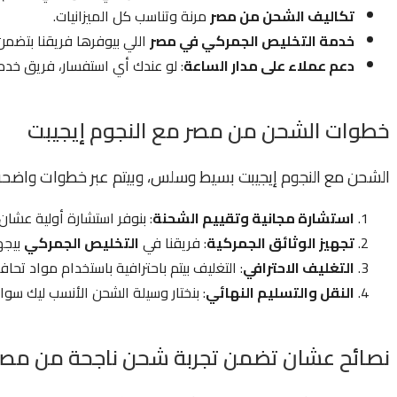
تكاليف الشحن من مصر
مرنة وتناسب كل الميزانيات.
خدمة التخليص الجمركي في مصر
اللي بيوفرها فريقنا بتضم
دعم عملاء على مدار الساعة
: لو عندك أي استفسار، فريق خد
خطوات الشحن من مصر مع النجوم إيجيبت
الشحن مع النجوم إيجيبت بسيط وسلس، وبيتم عبر خطوات واضحة
استشارة مجانية وتقييم الشحنة
: بنوفر استشارة أولية عشان
تجهيز الوثائق الجمركية
: فريقنا في
التخليص الجمركي
بيجه
التغليف الاحترافي
: التغليف بيتم باحترافية باستخدام مواد تحا
النقل والتسليم النهائي
: بنختار وسيلة الشحن الأنسب ليك س
نصائح عشان تضمن تجربة شحن ناجحة من مصر