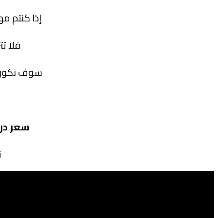
إذا كنتم مه
فلا ت
سوف نكون 
سعر
در
ن