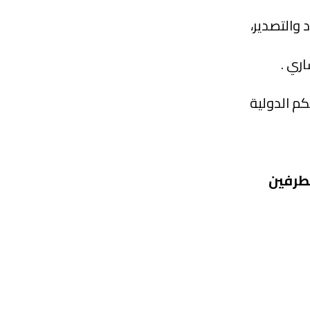
 والتصدير،
ري .
 الدولية
لطرفين