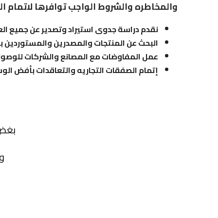
والمخاطره والشروط الواجب توافرها لاتمام الع
نقدم دراسة جدوى استيراد وتصدير عن جميع العم
البحث عن المنتجات والمصدرين والمستوردين ب
عمل المفاوضات مع المصانع والشركات للوصول ا
إتمام الصفقات التجاريه والتعاقدات بأفض ال
بغض 
و