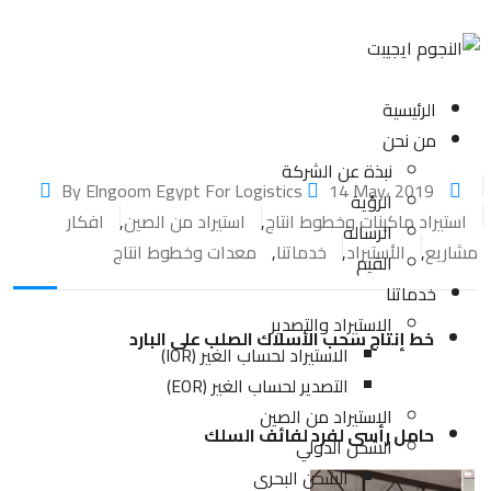
الرئيسية
من نحن
نبذة عن الشركة
14 May، 2019
By Elngoom Egypt For Logistics
الرؤية
استيراد ماكينات وخطوط انتاج
,
استيراد من الصين
,
افكار
الرسالة
مشاريع
,
الأستيراد
,
خدماتنا
,
معدات وخطوط انتاج
القيم
خدماتنا
الاستيراد والتصدير
خط إنتاج سحب الأسلاك الصلب على البارد
الاستيراد لحساب الغير (IOR)
التصدير لحساب الغير (EOR)
الاستيراد من الصين
حامل رأسى لفرد لفائف السلك
الشحن الدولي
الشحن البحري