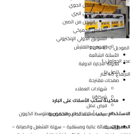
الشحن الجوي
الشحن البري
الشحن من الصين
التخليص الجمركي
التسويق الدولي الإلكتروني
الفحص والتفتيش
الموديل: TOPS-EPO
الأسئلة الشائعة
عدد الحوامل: 1
مدونة التجارة الدولية
اتصل بنا
الارتفاع: 4.5 متر
صفحات مقترحة
شهادات العملاء
شركاؤنا
ماكينة سحب الأسلاك على البارد
فرص عمل
الاستخدام:
سحب أسلاك الصلب منخفض ومتوسط الكربون
سياسات الاستخدام والخصوصية
المميزات:
كفائة عالية ومستقرة – سهلة التشغيل والصيانة –
الرئيسية