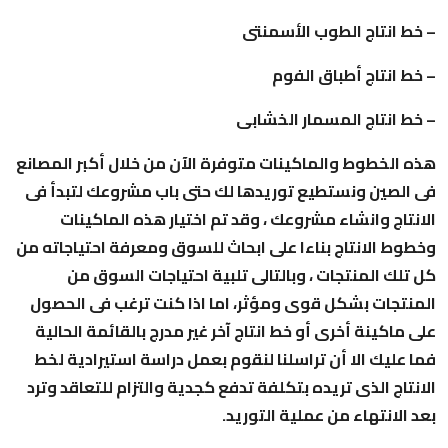
– خط انتاج الطوب الأسمنتى
– خط انتاج أطباق الفوم
– خط انتاج المسمار الخشابى
هذه الخطوط والماكينات متوفرة الآن من خلال أكبر المصانع
فى الصين ونستطيع توريدها لك حتى باب مشروعك لتبدأ فى
الانتاج وانشاء مشروعك ، وقد تم اختيار هذه الماكينات
وخطوط الانتاج بناءا على ابحاث للسوق ومعرفة احتياجاته من
كل تلك المنتجات ، وبالتالى تلبية احتياجات السوق من
المنتجات بشكل قوى ومؤثر، اما اذا كنت ترغب فى الحصول
على ماكينة أخرى أو خط انتاج آخر غير مدرج بالقائمة الحالية
فما عليك الا أن
تراسلنا
لنقوم بعمل
دراسة استيرادية
لخط
الانتاج الذى تريده بتكلفة تدفع كجدية والتزام للتعاقد وترد
بعد الانتهاء من عملية التوريد.