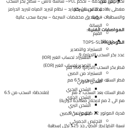
تكنولوجيا متقدمة – تحكم PLC– شاشة تاتش – سطح بكر السحب
من نحن
مغطى بمادة التانجستن كاربايد – نظام لتبريد المياه لتبريد الدرامز
نبذة عن الشركة
والاسطنبات – صناديق مخفضات السرعة – سرعة سحب عالية
الرؤية
الرسالة
المواصفات الفنية:
القيم
خدماتنا
الموديل:
TOPS-SLD8
الاستيراد والتصدير
عدد بكر السحب (الدرام): 9
الاستيراد لحساب الغير (IOR)
التصدير لحساب الغير (EOR)
قطر بكر السحب (الدرام): 560 مم
الاستيراد من الصين
قطر السلك قبل السحب: 6.5 مم
الشحن الدولي
الشحن البحري
قطر السلك بعد السحب: 2 مم (ملاحظة: السحب من 6.5
الشحن الجوي
مم الى 2 مم لايحتاج معالجة حرارية)
الشحن البري
قدرة الموتور: 22 كيلو وات * 9
الشحن من الصين
التخليص الجمركي
نسبة التضاغط: أقصى حد 25% لكل إسطنبة