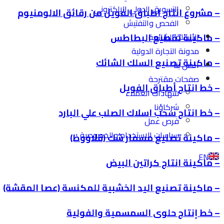
التسويق الدولي الإلكتروني
– مشروع انتاج اطباق الفويل من رقائق الالومنيوم
الفحص والتفتيش
الأسئلة الشائعة
– ماكينة تقطيع البطاطس
مدونة التجارة الدولية
– ماكينة تصنيع السلك الشائك
اتصل بنا
صفحات مقترحة
– خط انتاج أطباق الفويل
شهادات العملاء
شركاؤنا
– خط انتاج سحب اسلاك الصلب علي البارد
فرص عمل
سياسات الاستخدام والخصوصية
– ماكينة تصنيع مسمار شك (قلاووظ)
EN
– ماكينة انتاج كراتين البيض
– ماكينة تصنيع اليد الخشبية للمكنسة (عصا المقشة)
– خط إنتاج حلوى السمسمية والفولية