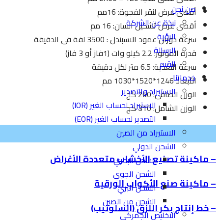
من نحن
أقصى عرض لنقر الفجوة: 16مم
نبذة عن الشركة
أقصى عرض تشكيل السان: 16 مم
الرؤية
سرعة دوران عمود الاسبندل : 3500 لفة فى الدقيقة
الرسالة
قدرة الموتور: 2.2 كيلو وات (1فاز أو 3 فاز)
القيم
سرعة التغذية: 6.5 متر لكل دقيقة
خدماتنا
الأبعاد 1246*1520*1030 مم
الاستيراد والتصدير
الوزن الصافى: 260 كج
الاستيراد لحساب الغير (IOR)
الوزن الشامل: 310 كج
التصدير لحساب الغير (EOR)
الاستيراد من الصين
الشحن الدولي
– ماكينة تصنيع الأخشاب متعددة الأغراض
الشحن البحري
الشحن الجوي
– ماكينة صنع الأكواب الورقية
الشحن البري
الشحن من الصين
– خط إنتاج بكر اللزق (السلوتيب)
التخليص الجمركي