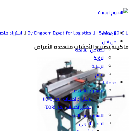
By Elngoom Egypt for Logistics
15 May، 2019
استيراد ماكي
الرئيسية
من نحن
ماكينة تصنيع الأخشاب متعددة الأغراض
نبذة عن الشركة
الرؤية
الرسالة
القيم
خدماتنا
الاستيراد والتصدير
الاستيراد لحساب الغير (IOR)
التصدير لحساب الغير (EOR)
الاستيراد من الصين
الشحن الدولي