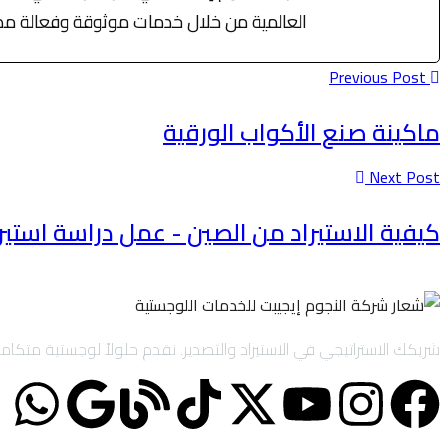
العالمية من خلال خدمات موثوقة وفعالة مصممة
Previous Post
ماكينة صنع الأكواب الورقية
Next Post
كيفية الاستيراد من الصين - عمل دراسة استير
شريكك الاستراتيجي في الاستيراد والتصدير. نقدم حلولاً لوجستية متكاملة تشمل الاستيراد والتصدير لحساب الغير (IOR/EOR