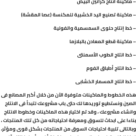
– ماكينة انتاج كراتين البيض
– ماكينة تصنيع اليد الخشبية للمكنسة (عصا المقشة)
– خط إنتاج حلوى السمسمية والفولية
– ماكينة قطع المعادن بالبلازما
– خط انتاج الطوب الأسمنتى
– خط انتاج أطباق الفوم
– خط انتاج المسمار الخشابى
هذه الخطوط والماكينات متوفرة الآن من خلال أكبر المصانع فى
الصين ونستطيع توريدها لك حتى باب مشروعك لتبدأ فى الانتاج
وانشاء مشروعك ، وقد تم اختيار هذه الماكينات وخطوط الانتاج
بناءا على ابحاث للسوق ومعرفة احتياجاته من كل تلك المنتجات ،
وبالتالى تلبية احتياجات السوق من المنتجات بشكل قوى ومؤثر،