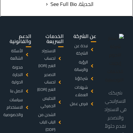
الحديثة.
See Full Bio
عن الشركة
الخدمات
الدعم
السريعة
والقانونية
نبذة عن
الاستيراد
الأسئلة
الشركة
لحساب
الشائعة
الرؤية
الغير (IOR)
مدونة
والرسالة
التصدير
التجارة
شركاؤنا
لحساب
الدولية
شهادات
الغير (EOR)
اتصل بنا
شريكك
العملاء
التخليص
سياسات
الاستراتيجي
فرص عمل
الجمركي
الاستخدام
في الاستيراد
الشحن من
والخصوصية
والتصدير.
الباب للباب
نقدم حلولاً
(DDP)