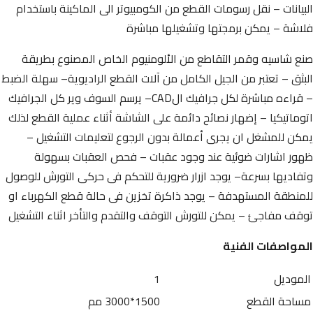
البيانات – نقل رسومات القطع من الكومبيوتر الى الماكينة باستخدام
فلاشة – يمكن برمجتها وتشغيلها مباشرة
صنع شاسيه وقمر التقاطع من الألومنيوم الخاص المصنوع بطريقة
البثق – تعتبر من الجيل الكامل من آلات القطع الراديوية– سهلة الضبط
– قراءه مباشرة لكل جرافيك الCAD– يرسم السوف وير كل الجرافيك
اتوماتيكيا – إضهار نصائح دائمة على الشاشة أثناء عملية القطع لذلك
يمكن للمشغل ان يجرى أعمالة بدون الرجوع لتعليمات التشغيل –
ظهور اشارات ضوئية عند وجود عقبات – فحص العقبات بسهولة
وتفاديها بسرعة– يوجد ازرار ضرورية للتحكم فى حركى التورش للوصول
للمنطقة المستهدفة – يوجد ذاكرة تخزين فى حالة قطع الكهرباء او
توقف مفاجئ – يمكن للتورش التوقف والتقدم والتأخر اثناء التشغيل
المواصفات الفنية
الموديل
1
مساحة القطع
1500*3000 مم