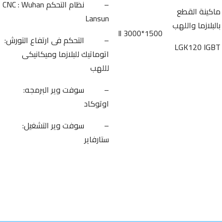
– نظام التحكم CNC : Wuhan
ماكينة القطع
Lansun
بالبلازما واللهب
1500*3000 ll
– التحكم فى ارتفاع التورش:
LGK120 IGBT
اتوماتيك للبلازما وميكانيكى
لللهب
– سوفت وير البرمجه:
اوتوكاد
– سوفت وير التشغيل:
ستارفاير