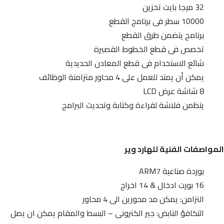
32 ميجا بايت تخزين
10000 سطر فى برنامج القطع
برنامج يتضمن طرق القطع
تخصص فى قطع الخطوط القصيرة
شائع الاستخدام فى قطع المعادن الحديدية
يمكن أن يمتد للعمل على 4 محاور متزامنة الوظائف
8 شاشة عرض LCD
يتظمن فلاشة لقراءة وكتابة وتحديث البرامج
المواصفات الفنية للهارد وير
بوردة صناعية ARM7
16 بورت ادخال & 14 اخراج
التزامن: يمكن مد محورين الى 4 محاور
التكافؤ النابض: جير الكترونى – البسط والمقام يمكن ان يصل