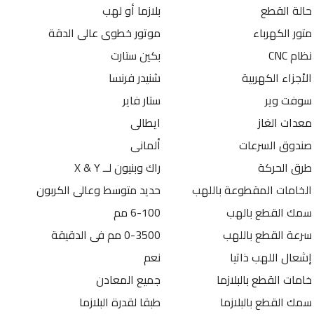
حالة القطع
بلازما أو لهب
متور الكهرباء
موتور خطوى عالى الدقة
نظام CNC
بكين ستارت
الأجزاء الكهربية
شنيدر فرنسا
سوفت وير
ستار فاير
معدات الغاز
ايطالى
صندوق السرعات
ألمانى
طرق الحركة
راك وبنيون لــ X & Y
الخامات المقطوعة باللهب
حديد متوسط وعالى الكربون
سمك القطع بالهب
6-100 مم
سرعة القطع باللهب
0-3500 مم فى الدقيقة
إشعال اللهب ذاتيا
نعم
خامات القطع بالبلازما
جميع المعادن
سمك القطع بالبلازما
طبقا لقدرة البلازما