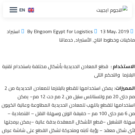
EN
By Elngoom Egypt for Logistics
13 May، 2019
استيراد
ماكينات وخطوط انتاج
,
الأستيراد
,
خدماتنا
الاستخدام :
قطع المعادن الحديدية بأشكال مختلفة باستخدام تقنية
البلازما والتحكم الآلى
المميزات:
يمكن استخدامها للقطع بالبلازما للمعادن الحديدية من 2
مم حتى 20 مم وللستانلس ستيل من 2 مم حت 12 مم– يمكن
استخدامها للقطع باللهب للمعادن الحديدية المطاوعة وعالية الكربون
من 6 مم حتى 100 مم – خفيفة الوزن وسهلة النقل – اقتصادية –
سهلة التشغيل –قطع الأشكال المعقدة بدقة عالية –يمكن برمجتها
لأى شكل معقد – رؤية ثابته ومتحركة لشكل القطع على شاشة عرض