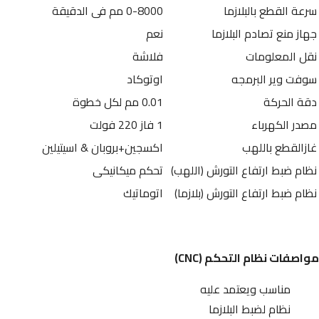
سرعة القطع بالبلازما
0-8000 مم فى الدقيقة
جهاز منع تصادم البلازما
نعم
نقل المعلومات
فلاشة
سوفت وير البرمجه
اوتوكاد
دقة الحركة
0.01 مم لكل خطوة
مصدر الكهرباء
1 فاز 220 فولت
غازالقطع باللهب
اكسجين+بروبان & اسيتيلين
نظام ضبط ارتفاع التورش (اللهب)
تحكم ميكانيكى
نظام ضبط ارتفاع التورش (بلازما)
اتوماتيك
مواصفات نظام التحكم (
CNC
)
مناسب ويعتمد عليه
نظام لضبط البلازما