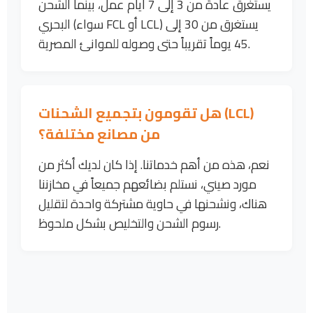
يستغرق عادةً من 3 إلى 7 أيام عمل، بينما الشحن
البحري (سواء FCL أو LCL) يستغرق من 30 إلى
45 يوماً تقريباً حتى وصوله للموانئ المصرية.
هل تقومون بتجميع الشحنات (LCL)
من مصانع مختلفة؟
نعم، هذه من أهم خدماتنا. إذا كان لديك أكثر من
مورد صيني، نستلم بضائعهم جميعاً في مخازننا
هناك، ونشحنها في حاوية مشتركة واحدة لتقليل
رسوم الشحن والتخليص بشكل ملحوظ.