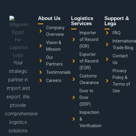
About Us
Logistics
Support &
Services
Lega
Company
Importer
FAQ
Overview
of Record
Internationa
Vision &
(IOR)
Trade Blog
Mission
Exporter
Contact
Our
of Record
Your
Us
Partners
(EOR)
strategic
Privacy
Testimonials
Customs
Policy &
partner in
Careers
Clearance
Terms of
import and
Door to
Use
export. We
Door
(DDP)
provide
Inspection
comprehensive
&
logistics
Verification
solutions