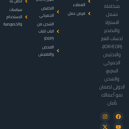
اتصل بنا
العملاء
متكاملة
التخليص
سياسات
فرص عمل
تشمل
الجمركي
الاستخدام
الاستيراد
الشحن من
والخصوصية
والتصدير
الباب للباب
لحساب الغير
(DDP)
(IOR/EOR)،
الفحص
والتخليص
والتفتيش
الجمركي
السريع،
والشحن
الدولي لضمان
نمو أعمالك
بأمان.