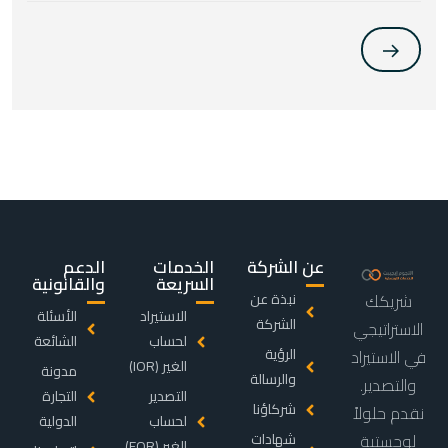
عن الشركة
الخدمات
الدعم
السريعة
والقانونية
شريكك
نبذة عن
الاستيراد
الأسئلة
الشركة
الاستراتيجي
لحساب
الشائعة
الرؤية
في الاستيراد
الغير (IOR)
مدونة
والرسالة
والتصدير.
التصدير
التجارة
شركاؤنا
نقدم حلولاً
لحساب
الدولية
لوجستية
شهادات
الغير (EOR)