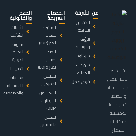
عن الشركة
الخدمات
الدعم
السريعة
والقانونية
نبذة عن
الاستيراد
الأسئلة
الشركة
لحساب
الشائعة
الرؤية
الغير (IOR)
مدونة
والرسالة
التصدير
التجارة
شركاؤنا
لحساب
الدولية
شهادات
الغير (EOR)
اتصل بنا
شريكك
العملاء
التخليص
سياسات
الاستراتيجي
فرص عمل
الجمركي
الاستخدام
في الاستيراد
الشحن من
والخصوصية
والتصدير.
الباب للباب
نقدم حلولاً
(DDP)
لوجستية
الفحص
متكاملة
والتفتيش
تشمل