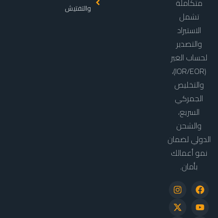
متكاملة
والتفتيش
تشمل
الاستيراد
والتصدير
لحساب الغير
(IOR/EOR)،
والتخليص
الجمركي
السريع،
والشحن
الدولي لضمان
نمو أعمالك
بأمان.