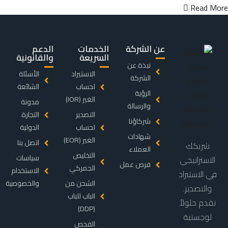
Read More
عن الشركة
الخدمات
الدعم
السريعة
والقانونية
نبذة عن
الاستيراد
الأسئلة
الشركة
لحساب
الشائعة
الرؤية
الغير (IOR)
مدونة
والرسالة
التصدير
التجارة
شركاؤنا
لحساب
الدولية
شهادات
الغير (EOR)
اتصل بنا
شريكك
العملاء
التخليص
سياسات
الاستراتيجي
فرص عمل
الجمركي
الاستخدام
في الاستيراد
الشحن من
والخصوصية
والتصدير.
الباب للباب
نقدم حلولاً
(DDP)
لوجستية
الفحص