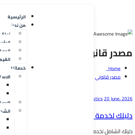
الرئيسية
من نحن
نبذة 
الرؤي
مصدر قانوني
الرسا
القيم
Home
خدماتنا
مصدر قانوني
الاستي
20 June، 2026
By Elngoom Egypt for Logistics
المدونة
الاست
الشحن
دليلك لخدمة التصدير لحساب الغير (EOR) في مصر | النجوم ايجيبت
دليلك الشامل لخدمات التصدير لحساب الغير (EOR) في مصر. تجاوز تعقيدات التراخيص الجمركية وابدأ تصدير منتجاتك فوراً للأسواق العالمية بأمان مع حلول النجوم إيجيبت.