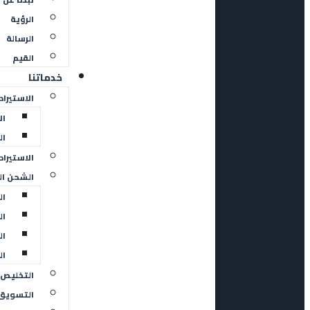
الرؤية
الرسالة
القيم
خدماتنا
الاستيراد
ال
ال
الاستيراد
الشحن ال
ال
ال
ال
ال
التخليص 
التسويق 