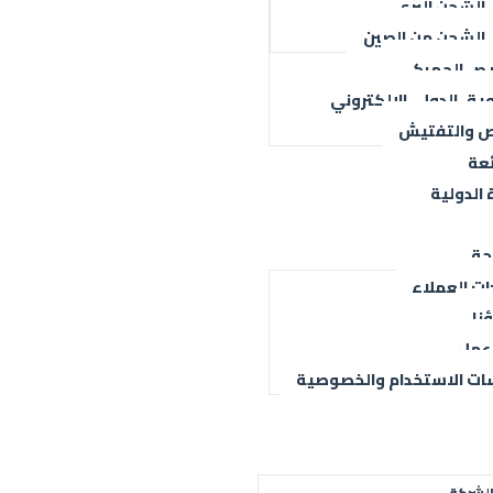
الشحن البري
الشحن من الصين
يص الجمركي
يق الدولي الإلكتروني
ص والتفتيش
ن الشركة
الخدمات السريعة
ئعة
 الدولية
حة
ت العملاء
نا
عمل
ت الاستخدام والخصوصية
الشركة