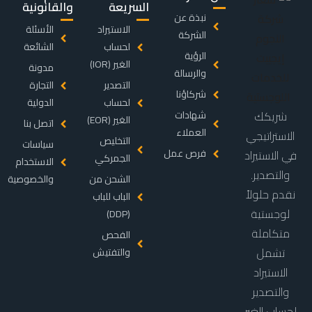
السريعة
والقانونية
نبذة عن
الاستيراد
الأسئلة
الشركة
لحساب
الشائعة
الرؤية
الغير (IOR)
مدونة
والرسالة
التصدير
التجارة
شركاؤنا
لحساب
الدولية
شريكك
شهادات
الغير (EOR)
اتصل بنا
العملاء
الاستراتيجي
التخليص
سياسات
فرص عمل
في الاستيراد
الجمركي
الاستخدام
والتصدير.
الشحن من
والخصوصية
نقدم حلولاً
الباب للباب
لوجستية
(DDP)
متكاملة
الفحص
تشمل
والتفتيش
الاستيراد
والتصدير
لحساب الغير