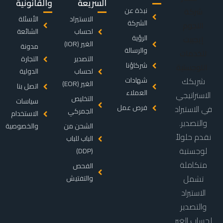
السريعة
والقانونية
نبذة عن
الاستيراد
الأسئلة
الشركة
لحساب
الشائعة
الرؤية
الغير (IOR)
مدونة
والرسالة
التصدير
التجارة
شركاؤنا
لحساب
الدولية
شريكك
شهادات
الغير (EOR)
اتصل بنا
العملاء
الاستراتيجي
التخليص
سياسات
فرص عمل
في الاستيراد
الجمركي
الاستخدام
والتصدير.
الشحن من
والخصوصية
نقدم حلولاً
الباب للباب
لوجستية
(DDP)
متكاملة
الفحص
تشمل
والتفتيش
الاستيراد
والتصدير
لحساب الغير