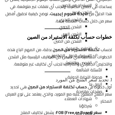
الاستيراد من الصين
يساعدك في خفض التكاليف وتجنب أي نفقات غير متوقعة. في
الشحن الدولي
هذا الدليل من
شركة النجوم إيجيبت
، نوضح كيفية تحقيق أفضل
الشحن البحري
سعر من خلال حساب التكلفة بدقة.
الشحن الجوي
الشحن البري
خطوات حساب تكلفة الاستيراد من الصين
الشحن من الصين
التخليص الجمركي
لحساب
تكلفة الاستيراد من الصين
بدقة، من المهم اتباع هذه
التسويق الدولي الإلكتروني
الخطوات الأساسية التي تشمل كل التكاليف الرئيسية مثل الشحن
الفحص والتفتيش
والتخليص الجمركي والضرائب، لتجنب أي تكاليف غير متوقعة.
الأسئلة الشائعة
مدونة التجارة الدولية
1. تحديد سعر المنتج من المورد
اتصل بنا
أول خطوة في
حساب تكلفة الاستيراد من الصين
هي تحديد
صفحات مقترحة
سعر المنتج المتفق عليه مع المورد، والذي يعتمد على نوع العرض
شهادات العملاء
المختار:
شركاؤنا
سعر FOB (Free on Board)
: يشمل تكاليف المنتج
فرص عمل