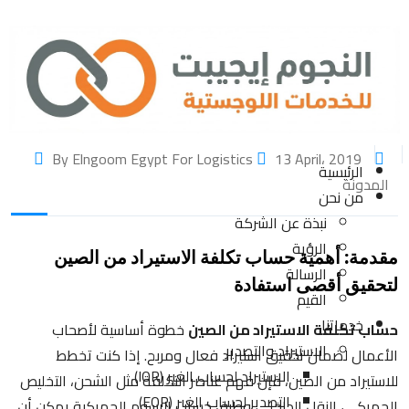
13 April، 2019
By Elngoom Egypt For Logistics
الرئيسية
المدونة
من نحن
نبذة عن الشركة
الرؤية
مقدمة: أهمية حساب تكلفة الاستيراد من الصين
الرسالة
لتحقيق أقصى استفادة
القيم
خدماتنا
حساب تكلفة الاستيراد من الصين
خطوة أساسية لأصحاب
الاستيراد والتصدير
الأعمال لضمان تحقيق استيراد فعال ومربح. إذا كنت تخطط
الاستيراد لحساب الغير (IOR)
للاستيراد من الصين، فإن فهم عناصر التكلفة مثل الشحن، التخليص
التصدير لحساب الغير (EOR)
الجمركي، النقل الداخلي، وطرق حساب الرسوم الجمركية يمكن أن