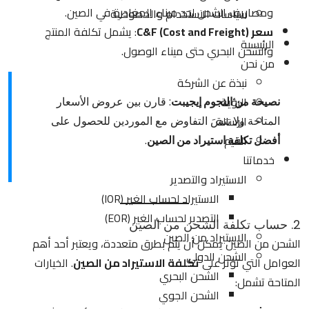
ومصاريف الشحن لحد ميناء المغادرة في الصين.
سياسات الاستخدام والخصوصية
سعر C&F (Cost and Freight)
: يشمل تكلفة المنتج
الرئيسية
والشحن البحري حتى ميناء الوصول.
من نحن
نبذة عن الشركة
الرؤية
نصيحة من النجوم إيجيبت
: قارن بين عروض الأسعار
الرسالة
المتاحة ولا تنسَ التفاوض مع الموردين للحصول على
القيم
أفضل تكلفة استيراد من الصين
.
خدماتنا
الاستيراد والتصدير
الاستيراد لحساب الغير (IOR)
التصدير لحساب الغير (EOR)
2. حساب تكلفة الشحن من الصين
الاستيراد من الصين
الشحن من الصين يمكن أن يتم بطرق متعددة، ويعتبر أحد أهم
الشحن الدولي
العوامل التي تؤثر على
تكلفة الاستيراد من الصين
. الخيارات
الشحن البحري
المتاحة تشمل:
الشحن الجوي