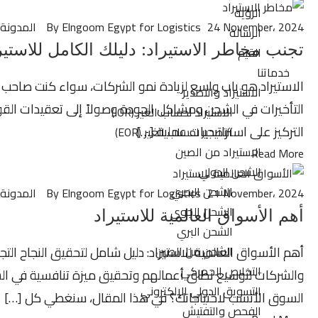
الرؤية
24 November، 2024
By Elngoom Egypt for Logistics
المدونة
الرسالة
تجنب مخاطر الاستيراد: دليلك الكامل للاستير
القيم
خدماتنا
الاستيراد هو باب واسع لزيادة نمو الشركات، سواء كنت صاحب شرك
الاستيراد والتصدير
التأخيرات في الشحن ومشاكل الجودة وصولاً إلى تعقيدات القوا
الاستيراد لحساب الغير (IOR)
التركيز على استراتيجيات عملية […]
التصدير لحساب الغير (EOR)
الاستيراد من الصين
Read More
الشحن الدولي
الشحن البحري
21 November، 2024
By Elngoom Egypt for Logistics
المدونة
الشحن الجوي
أهم الأسواق العالمية للاستيراد
الشحن البري
الشحن من الصين
أهم الأسواق العالمية للاستيراد: دليل شامل لتحقيق النجاح التج
التخليص الجمركي
والشركات لتوسيع نطاق أعمالهم وتحقيق ميزة تنافسية في السوق
التسويق الدولي الإلكتروني
السوق الأنسب لاحتياجاتك؟ في هذا المقال، سنغطي كل […]
الفحص والتفتيش