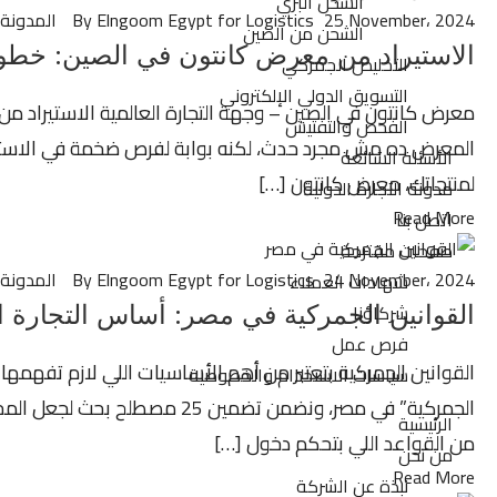
الشحن البري
25 November، 2024
By Elngoom Egypt for Logistics
المدونة
الشحن من الصين
الاستيراد من معرض كانتون في الصين: خطوا
التخليص الجمركي
التسويق الدولي الإلكتروني
معرض كانتون في الصين – وجهة التجارة العالمية الاستيراد م
الفحص والتفتيش
المعرض ده مش مجرد حدث، لكنه بوابة لفرص ضخمة في الاستيرا
الأسئلة الشائعة
لمنتجاتك، معرض كانتون […]
مدونة التجارة الدولية
Read More
اتصل بنا
صفحات مقترحة
24 November، 2024
By Elngoom Egypt for Logistics
المدونة
شهادات العملاء
شركاؤنا
القوانين الجمركية في مصر: أساس التجارة ا
فرص عمل
القوانين الجمركية بتعتبر من أهم الأساسيات اللي لازم تفهمها ل
سياسات الاستخدام والخصوصية
الجمركية” في مصر، ونضمن تضم
الرئيسية
من القواعد اللي بتحكم دخول […]
من نحن
Read More
نبذة عن الشركة