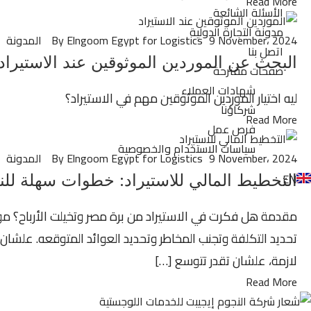
Read More
الأسئلة الشائعة
مدونة التجارة الدولية
9 November، 2024
By Elngoom Egypt for Logistics
المدونة
اتصل بنا
البحث عن الموردين الموثوقين عند الاستيراد
صفحات مقترحة
شهادات العملاء
ليه اختيار الموردين الموثوقين مهم في الاستيراد؟
شركاؤنا
Read More
فرص عمل
سياسات الاستخدام والخصوصية
9 November، 2024
By Elngoom Egypt for Logistics
المدونة
EN
التخطيط المالي للاستيراد: خطوات سهلة لل
مقدمة هل فكرت في الاستيراد من برة مصر وتخيلت الأرباح؟ موضو
تحديد التكلفة وتجنب المخاطر وتحديد العوائد المتوقعه. علشا
لازمة، علشان تقدر تتوسع […]
Read More