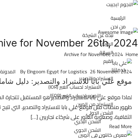
الرئيسية
من نحن
نبذة عن الشركة
hive for November 26th, 2024
الرؤية
الرسالة
Archive for November, 2024
Home
القيم
خدماتنا
26 November، 2024
By Elngoom Egypt for Logistics
المدونة
الاستيراد والتصدير
موقع علي بابا للاستيراد والتصدير: دليل شا
الاستيراد لحساب الغير (IOR)
التصدير لحساب الغير (EOR)
لماذا موقع علي بابا للاستيراد والتصدير هو المستقبل للتجارة ال
الاستيراد من الصين
ظهور منصات مثل موقع علي بابا للاستيراد والتصدير، التي تتيح تو
الشحن الدولي
الثقافية، وصعوبة العثور على شركاء تجاريين […]
الشحن البحري
Read More
الشحن الجوي