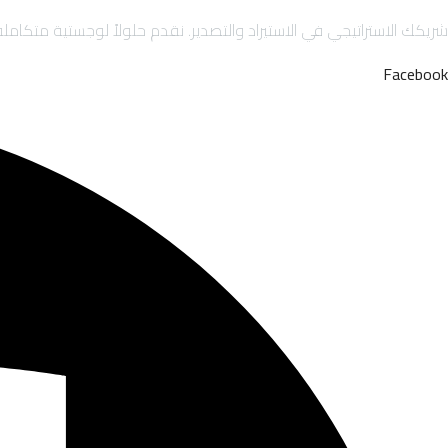
شريكك الاستراتيجي في الاستيراد والتصدير. نقدم حلولاً لوجستية متكاملة تشمل الاستيراد والتصدير لحساب الغير (IOR/EOR)،
Facebook