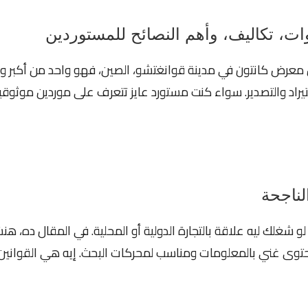
ت، تكاليف، وأهم النصائح للمستوردين
ن معرض كانتون في مدينة قوانغتشو، الصين، فهو واحد من أكبر وأ
د والتصدير. سواء كنت مستورد عايز تتعرف على موردين موثوقي
لناجحة
و شغلك ليه علاقة بالتجارة الدولية أو المحلية. في المقال ده، ه
ين 25 مصطلح بحث لجعل المحتوى غني بالمعلومات ومناسب لمحركات البحث. إيه ه