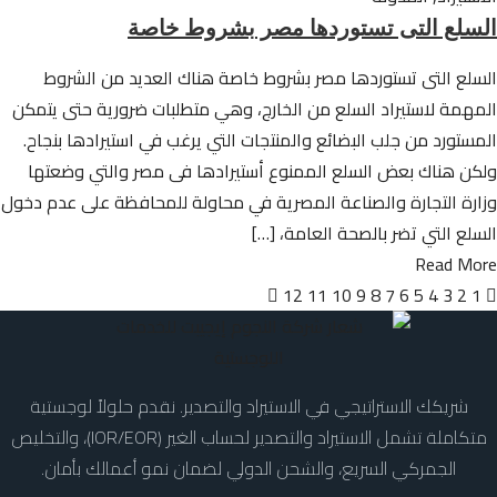
السلع التى تستوردها مصر بشروط خاصة
السلع التى تستوردها مصر بشروط خاصة هناك العديد من الشروط
المهمة لاستيراد السلع من الخارج، وهي متطلبات ضرورية حتى يتمكن
المستورد من جلب البضائع والمنتجات التي يرغب في استيرادها بنجاح.
ولكن هناك بعض السلع الممنوع أستيرادها فى مصر والتي وضعتها
وزارة التجارة والصناعة المصرية في محاولة للمحافظة على عدم دخول
السلع التي تضر بالصحة العامة، […]
Read More
12
11
10
9
8
7
6
5
4
3
2
1
شريكك الاستراتيجي في الاستيراد والتصدير. نقدم حلولاً لوجستية
متكاملة تشمل الاستيراد والتصدير لحساب الغير (IOR/EOR)، والتخليص
الجمركي السريع، والشحن الدولي لضمان نمو أعمالك بأمان.