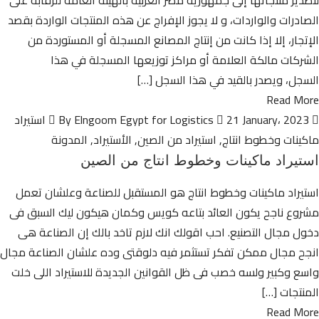
لتصدير منتجاتها إلى جمهورية مصر العربية بالهيئة العامة للرقابة على
الصادرات والواردات، و لا يجوز الإفراج عن هذه المنتجات الواردة بقصد
الإتجار، إلا إذا كانت من إنتاج المصانع المسجلة أو المستوردة من
الشركات مالكة العلامة أو مراكز توزيعها المسجلة في هذا
السجل، ويصدر بالقيد في هذا السجل […]
Read More
By Elngoom Egypt for Logistics
21 January، 2023
استيراد
ماكينات وخطوط انتاج
,
استيراد من الصين
,
الأستيراد
,
المدونة
استيراد ماكينات وخطوط انتاج من الصين
استيراد ماكينات وخطوط انتاج هو المستقبل للصناعة وعلشان تعمل
مشروع ناجح يكون العائد بتاعه كويس وكمان هيكون ليك السبق فى
دخول مجال التصنيع. احب اقولك انك لازم تاخد بالك إن الصناعة هى
انجح مجال ممكن تفكر تستثمر فيه دلوقتى وده علشان الصناعة مجال
واسع وكبير ولسه خصب فى ظل القوانين الجديدة للاستيراد اللى خلت
المنتجات […]
Read More