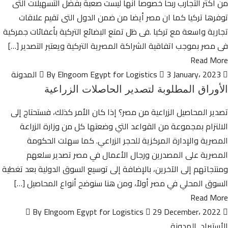
من اكثر التجارب ربحا خصوصا انها ليست صعبة بفضل التسهيلات التى
توفرها تركيا كما ان مصر أيضا من ضمن الدول التى تقيم علاقات
تجارية واسعة مع تركيا .فى ظل تمتع البضائع التركية بأعفائات جمركية
فى مصر بموجب اتفاقية الشراكة المصرية التركية ويعتبر التصدير […]
Read More
By Elngoom Egypt for Logistics
3 January، 2023
المدونة
الأوراق المطلوبة لتصدير الحاصلات الزراعية
تصدير المحاصيل الزراعية من مصر؟ إذا كان الأمر كذلك، فستحتاج إلى
الالتزام بمجموعة من القواعد التي وضعتها كل من وزارة الزراعة
المصرية والإدارة المركزية للحجر الزراعي. كما سهلت الحكومة
المصرية على المصدرين ورجال الأعمال في مصر تصدير سلعهم
ومنتجاتهم إلى الآخرين، بالإضافة إلى توسيع السوق الدولية بعد تغطية
السوق المحلي في مصر أولاً، ومن هنا سنوضح أنواع المحاصيل […]
Read More
29 December، 2022
By Elngoom Egypt for Logistics
الأستيراد
,
المدونة