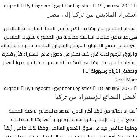
By Elngoom Egypt for Logistics
19 January، 2023
المدونة
استيراد الملابس من تركيا إلى مصر
استيراد الملابس من تركيا من اهم وأنجح الافكار التجارية فاالملابس
هى عبارة عن منتجات اساسية مطلوبة من الجميع واشتهرت الملابس
التركية فى جميع الاسواق العربية والاسواق العالمية بالجودة والمتانة
والزوق الرفيع لذلك فان كنت تفكر فى دخول عالم الإستيراد فأن فكرة
إستيراد ملابس من تركيا تعد الفكرة الانسب من حيث الجودة والأسعار
وتحقيق الأرباح وسهولة […]
Read More
By Elngoom Egypt for Logistics
18 January، 2023
المدونة
أفضل البضائع للإستيراد من تركيا
أستيراد بضائع من تركيا أكبر الدول المصدرة للبضائع التركية المحلية
الصنع التى زاد الإقبال عليها بسبب جودتها و أسعارها الجيدة لذلك
جعلها منافس جيد فى سوق التصدير العالمى وفقا لذلك فاهى أيضاً
واحدة من أسرع دول العالم نموًا في مجال الصناعة والتجارة لذلك نجد